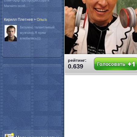
спин-офф про профессора и
Магнито особ...
Кирилл Плетнев
>
Oльга
Безумно талантливый
мужчина.Я прям
влюбилась)))
рейтинг:
0.639