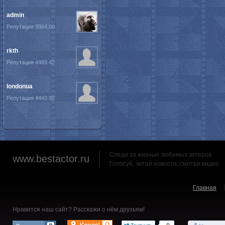
admin
Репутация 9064.00
rkth
Репутация 4483.42
londonua
Репутация 4443.92
Следи за жизнью любимых актеров
www.bestactor.ru
Голосуй, читай новости, смотри видео
Главная
Нравится наш сайт? Расскажи о нём друзьям!