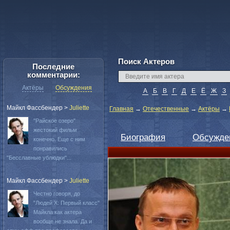
Поиск Актеров
Последние
комментарии:
Актёры
Обсуждения
А
Б
В
Г
Д
Е
Ё
Ж
З
Майкл Фассбендер
>
Juliette
Главная
→
Отечественные
→
Актёры
→
"Райское озеро"
жестокий фильм
Биография
Обсужде
конечно. Еще с ним
понравились
"Бесславные ублюдки"...
Майкл Фассбендер
>
Juliette
Честно говоря, до
"Людей Х: Первый класс"
Майкла как актера
вообще не знала. Да и