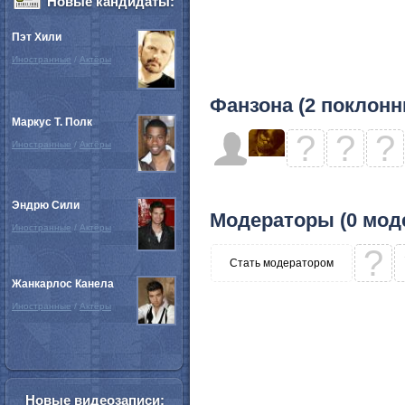
Новые кандидаты:
Пэт Хили
Иностранные
/
Актёры
Фанзона (2 поклонн
Маркус Т. Полк
?
?
?
Иностранные
/
Актёры
Эндрю Сили
Модераторы (0 мод
Иностранные
/
Актёры
?
Стать модератором
Жанкарлос Канела
Иностранные
/
Актёры
Новые видеозаписи: