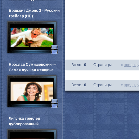
Бриджит Джонс 3 - Русский
трейлер (HD)
Ярослав Сумишевский ---
Всего :
0
Страницы :
«
предыд
Самая лучшая женщина
Всего :
0
Страницы :
«
предыд
Липучка трейлер
дублированный