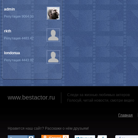
admin
Репутация 9064.00
rkth
Репутация 4483.42
londonua
Репутация 4443.92
Следи за жизнью любимых актеров
www.bestactor.ru
Голосуй, читай новости, смотри видео
Главная
Нравится наш сайт? Расскажи о нём друзьям!