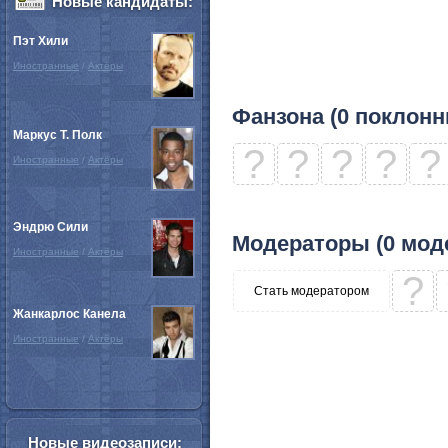
Новые кандидаты:
Пэт Хили
Иностранные
/
Актёры
Фанзона (0 поклонн
Маркус Т. Полк
?
?
?
?
?
Иностранные
/
Актёры
Эндрю Сили
Модераторы (0 мод
Иностранные
/
Актёры
?
Стать модератором
Жанкарлос Канела
Иностранные
/
Актёры
Новые видеозаписи: