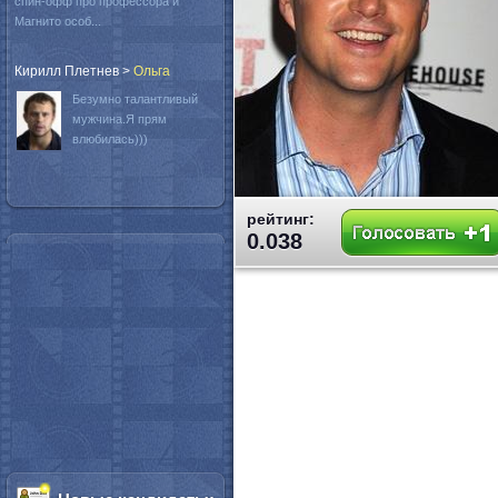
спин-офф про профессора и
Магнито особ...
Кирилл Плетнев
>
Oльга
Безумно талантливый
мужчина.Я прям
влюбилась)))
рейтинг:
0.038