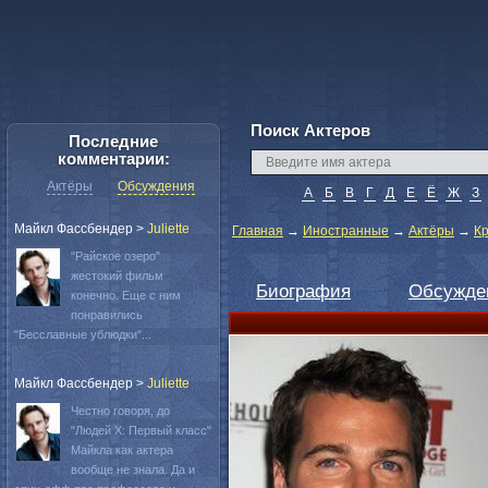
Поиск Актеров
Последние
комментарии:
Актёры
Обсуждения
А
Б
В
Г
Д
Е
Ё
Ж
З
Майкл Фассбендер
>
Juliette
Главная
→
Иностранные
→
Актёры
→
Кр
"Райское озеро"
жестокий фильм
Биография
Обсужде
конечно. Еще с ним
понравились
"Бесславные ублюдки"...
Майкл Фассбендер
>
Juliette
Честно говоря, до
"Людей Х: Первый класс"
Майкла как актера
вообще не знала. Да и