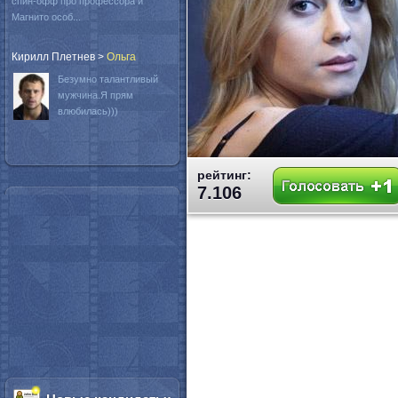
спин-офф про профессора и
Магнито особ...
Кирилл Плетнев
>
Oльга
Безумно талантливый
мужчина.Я прям
влюбилась)))
рейтинг:
7.106