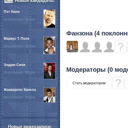
Новые кандидаты:
Пэт Хили
Иностранные
/
Актёры
Фанзона (4 поклонн
Маркус Т. Полк
?
Иностранные
/
Актёры
Эндрю Сили
Модераторы (0 мод
Иностранные
/
Актёры
?
Стать модератором
Жанкарлос Канела
Иностранные
/
Актёры
Новые видеозаписи: