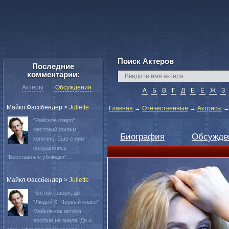
Поиск Актеров
Последние
комментарии:
Актёры
Обсуждения
А
Б
В
Г
Д
Е
Ё
Ж
З
Майкл Фассбендер
>
Juliette
Главная
→
Отечественные
→
Актрисы
"Райское озеро"
жестокий фильм
Биография
Обсужде
конечно. Еще с ним
понравились
"Бесславные ублюдки"...
Майкл Фассбендер
>
Juliette
Честно говоря, до
"Людей Х: Первый класс"
Майкла как актера
вообще не знала. Да и