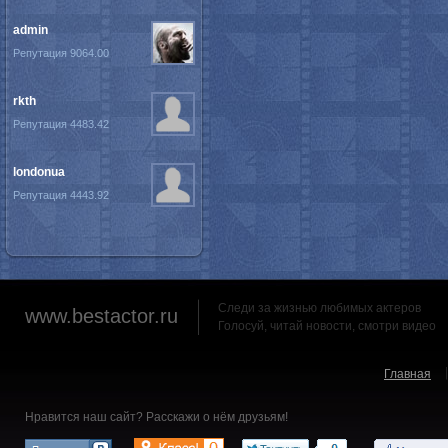
admin
Репутация 9064.00
rkth
Репутация 4483.42
londonua
Репутация 4443.92
Следи за жизнью любимых актеров
www.bestactor.ru
Голосуй, читай новости, смотри видео
Главная
Нравится наш сайт? Расскажи о нём друзьям!