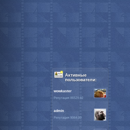
Активные
пользователи:
wowkaster
Репутация 86529.92
admin
Репутация 9064.00