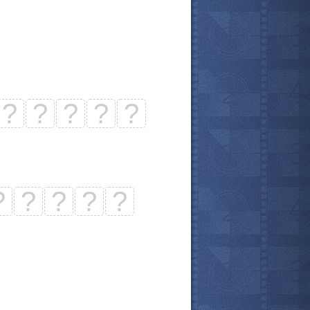
?
?
?
?
?
?
?
?
?
?