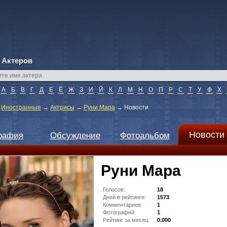
 Актеров
А
Б
В
Г
Д
Е
Ё
Ж
З
И
Й
К
Л
М
Н
О
П
Р
С
Т
У
Ф
Х
→
Иностранные
→
Актрисы
→
Руни Мара
→
Новости
Новости
рафия
Обсуждение
Фотоальбом
Руни Мара
Голосов:
18
Дней в рейтинге:
1573
Комментариев:
1
Фотографий:
1
Рейтинг за месяц:
0.000