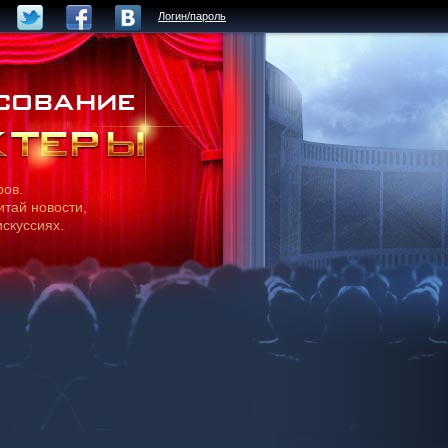
Логин/пароль
ров.
итай новости,
искуссиях.