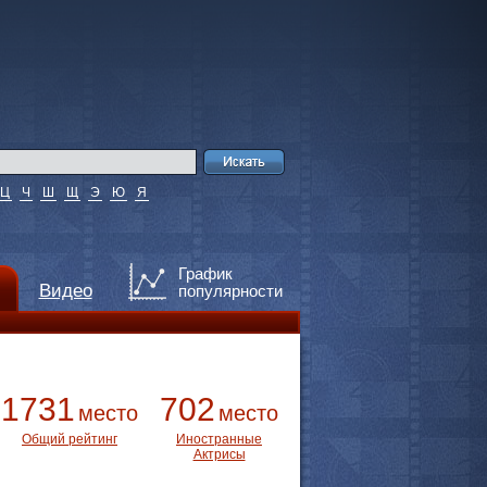
Ц
Ч
Ш
Щ
Э
Ю
Я
График
Видео
популярности
1731
702
место
место
Общий рейтинг
Иностранные
Актрисы