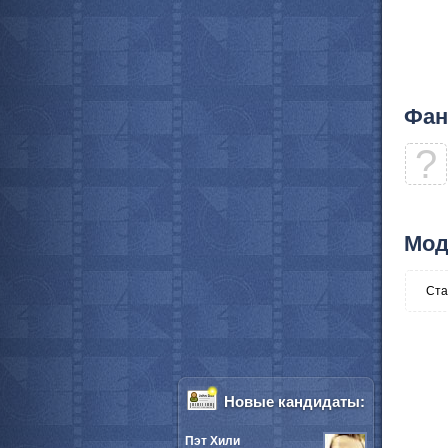
Фан
?
Мод
Ста
Новые кандидаты:
Пэт Хили