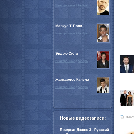
Иностранные
/
Актёры
Маркус Т. Полк
Иностранные
/
Актёры
Эндрю Сили
Иностранные
/
Актёры
Жанкарлос Канела
Иностранные
/
Актёры
01/02
Новые видеозаписи:
Бриджит Джонс 3 - Русский