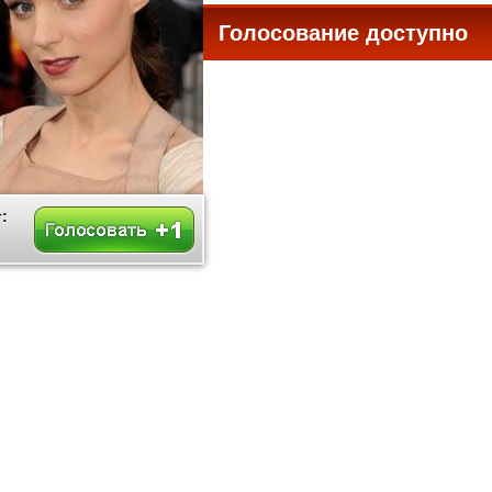
Голосование доступно
все
: