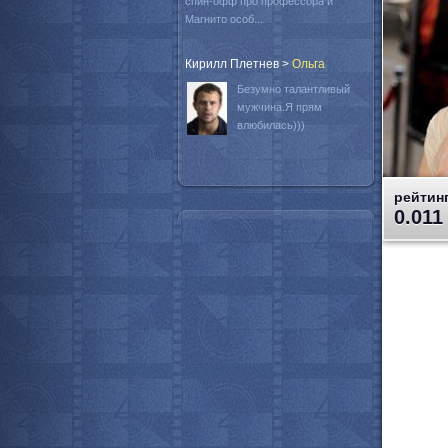
спин-офф про профессора и
Магнито особ...
Кирилл Плетнев
>
Oльга
Безумно талантливый
мужчина.Я прям
влюбилась)))
рейтинг
0.011