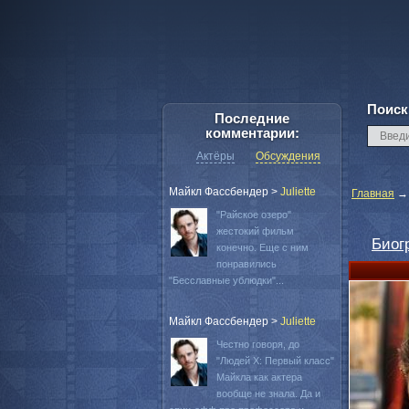
Поиск
Последние
комментарии:
Актёры
Обсуждения
Майкл Фассбендер
>
Juliette
Главная
"Райское озеро"
жестокий фильм
Биог
конечно. Еще с ним
понравились
"Бесславные ублюдки"...
Майкл Фассбендер
>
Juliette
Честно говоря, до
"Людей Х: Первый класс"
Майкла как актера
вообще не знала. Да и