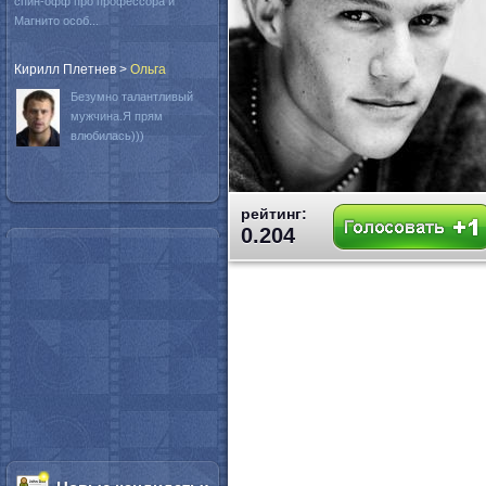
спин-офф про профессора и
Магнито особ...
Кирилл Плетнев
>
Oльга
Безумно талантливый
мужчина.Я прям
влюбилась)))
рейтинг:
0.204