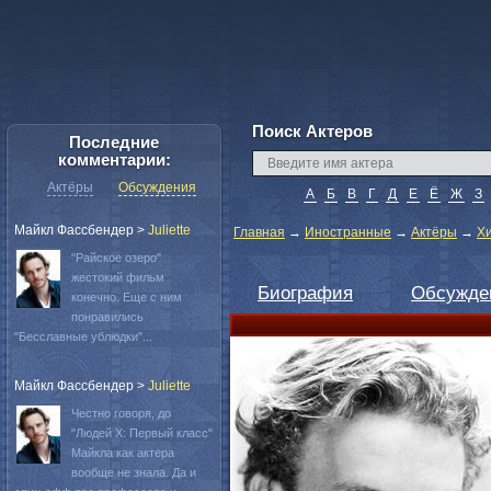
Поиск Актеров
Последние
комментарии:
Актёры
Обсуждения
А
Б
В
Г
Д
Е
Ё
Ж
З
Майкл Фассбендер
>
Juliette
Главная
→
Иностранные
→
Актёры
→
Х
"Райское озеро"
жестокий фильм
Биография
Обсужде
конечно. Еще с ним
понравились
"Бесславные ублюдки"...
Майкл Фассбендер
>
Juliette
Честно говоря, до
"Людей Х: Первый класс"
Майкла как актера
вообще не знала. Да и