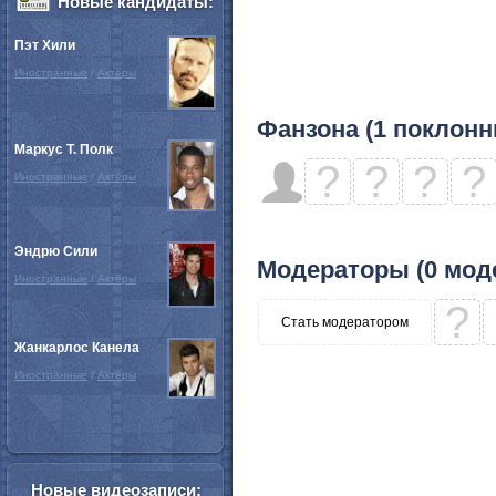
Новые кандидаты:
Пэт Хили
Иностранные
/
Актёры
Фанзона (1 поклонн
Маркус Т. Полк
?
?
?
?
Иностранные
/
Актёры
Эндрю Сили
Модераторы (0 мод
Иностранные
/
Актёры
?
Стать модератором
Жанкарлос Канела
Иностранные
/
Актёры
Новые видеозаписи: