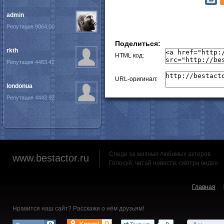
admin
Репутация 9064.00
Поделиться:
rkth
HTML код:
Репутация 4483.42
URL-оригинал:
londonua
Репутация 4443.92
Следи за жизнью любимых актеров
www.bestactor.ru
Голосуй, читай новости, смотри видео
Главная
Нравится наш сайт? Расскажи о нём друзьям!