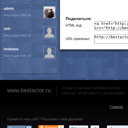
admin
Репутация 9064.00
Поделиться:
HTML код:
rkth
Репутация 4483.42
URL-оригинал:
londonua
Репутация 4443.92
Следи за жизнью любимых актеров
www.bestactor.ru
Голосуй, читай новости, смотри видео
Главная
Нравится наш сайт? Расскажи о нём друзьям!