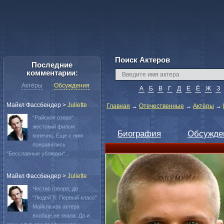
Поиск Актеров
Последние
комментарии:
Актёры
Обсуждения
А
Б
В
Г
Д
Е
Ё
Ж
З
Майкл Фассбендер
>
Juliette
Главная
→
Отечественные
→
Актёры
→
"Райское озеро"
жестокий фильм
Биография
Обсужде
конечно. Еще с ним
понравились
"Бесславные ублюдки"...
Майкл Фассбендер
>
Juliette
Честно говоря, до
"Людей Х: Первый класс"
Майкла как актера
вообще не знала. Да и