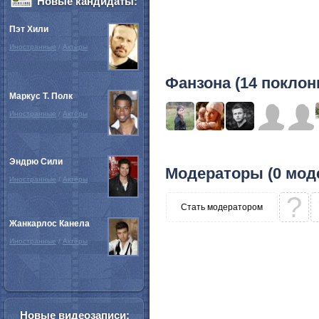
Новые кандидаты:
Пэт Хили
Иностранные
/
Актёры
Фанзона (14 поклон
Маркус Т. Полк
Иностранные
/
Актёры
Эндрю Сили
Модераторы (0 мод
Иностранные
/
Актёры
?
Стать модератором
Жанкарлос Канела
Иностранные
/
Актёры
Новые видеозаписи: