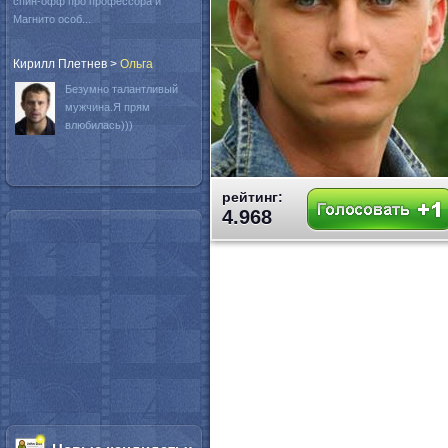
спин-офф про профессора и
Магнито особ...
Кирилл Плетнев
>
Oльга
Безумно талантливый
мужчина.Я прям
влюбилась)))
рейтинг:
4.968