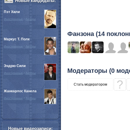
Новые кандидаты:
Пэт Хили
Иностранные
/
Актёры
Фанзона (14 поклон
Маркус Т. Полк
Иностранные
/
Актёры
Эндрю Сили
Модераторы (0 мод
Иностранные
/
Актёры
?
Стать модератором
Жанкарлос Канела
Иностранные
/
Актёры
Новые видеозаписи: