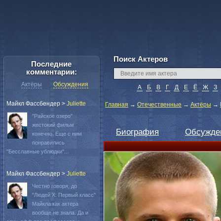
Поиск Актеров
Последние
комментарии:
Актёры
Обсуждения
А
Б
В
Г
Д
Е
Ё
Ж
З
Майкл Фассбендер
>
Juliette
Главная
→
Отечественные
→
Актёры
→
"Райское озеро"
жестокий фильм
Биография
Обсужде
конечно. Еще с ним
понравились
"Бесславные ублюдки"...
Майкл Фассбендер
>
Juliette
Честно говоря, до
"Людей Х: Первый класс"
Майкла как актера
вообще не знала. Да и