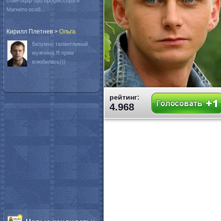
спин-офф про профессора и
Магнито особ...
Кирилл Плетнев
>
Oльга
Безумно талантливый
мужчина.Я прям
влюбилась)))
рейтинг:
4.968