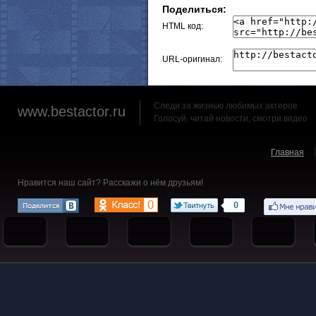
Поделиться:
HTML код:
URL-оригинал:
Следи за жизнью любимых актеров
www.bestactor.ru
Голосуй, читай новости, смотри видео
Главная
Нравится наш сайт? Расскажи о нём друзьям!