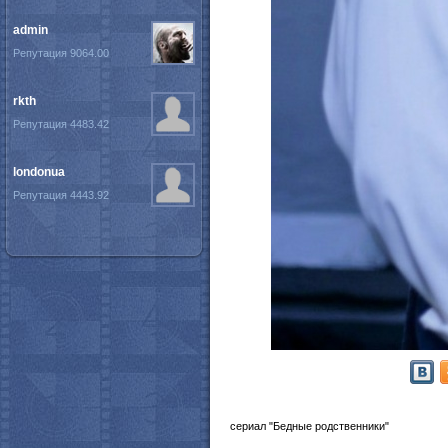
admin
Репутация 9064.00
rkth
Репутация 4483.42
londonua
Репутация 4443.92
сериал "Бедные родственники"