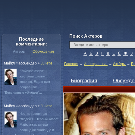
Поиск Актеров
Последние
комментарии:
Актёры
Обсуждения
А
Б
В
Г
Д
Е
Ё
Ж
З
Майкл Фассбендер
>
Juliette
Главная
→
Иностранные
→
Актёры
→
Б
"Райское озеро"
жестокий фильм
Биография
Обсужде
конечно. Еще с ним
понравились
"Бесславные ублюдки"...
Майкл Фассбендер
>
Juliette
Честно говоря, до
"Людей Х: Первый класс"
Майкла как актера
вообще не знала. Да и