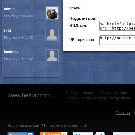
Брэдли
admin
Репутация 9064.00
Поделиться:
HTML код:
rkth
Репутация 4483.42
URL-оригинал:
londonua
Репутация 4443.92
Следи за жизнью любимых актеров
www.bestactor.ru
Голосуй, читай новости, смотри видео
Главная
Нравится наш сайт? Расскажи о нём друзьям!