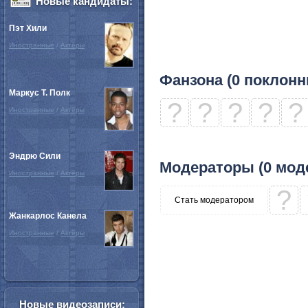
Новые кандидаты:
Пэт Хили
Иностранные
/
Актёры
Фанзона (0 поклонн
Маркус Т. Полк
?
?
?
?
?
Иностранные
/
Актёры
Эндрю Сили
Модераторы (0 мод
Иностранные
/
Актёры
?
Стать модератором
Жанкарлос Канела
Иностранные
/
Актёры
Новые видеозаписи: