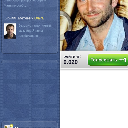
спин-офф про профессора и
Магнито особ...
Кирилл Плетнев
>
Oльга
Безумно талантливый
мужчина.Я прям
влюбилась)))
рейтинг:
0.020