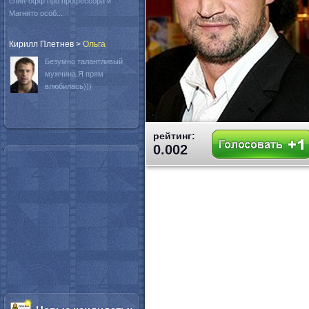
спин-офф про профессора и
Магнито особ...
Кирилл Плетнев
>
Oльга
Безумно талантливый
мужчина.Я прям
влюбилась)))
рейтинг:
0.002