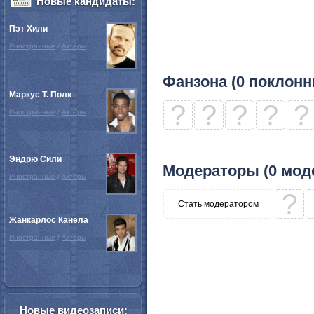
Новые кандидаты:
Пэт Хили
Иностранные
/
Актёры
Фанзона (0 поклонн
Маркус Т. Полк
?
?
?
?
?
Иностранные
/
Актёры
Эндрю Сили
Модераторы (0 мод
Иностранные
/
Актёры
?
Стать модератором
Жанкарлос Канела
Иностранные
/
Актёры
Новые видеозаписи: