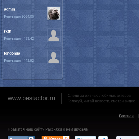
admin
Репутация 9064.00
rkth
Репутация 4483.42
londonua
Репутация 4443.92
Следи за жизнью любимых актеров
www.bestactor.ru
Голосуй, читай новости, смотри видео
Главная
Нравится наш сайт? Расскажи о нём друзьям!