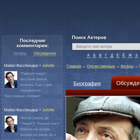
Поиск Актеров
Последние
комментарии:
Актёры
Обсуждения
А
Б
В
Г
Д
Е
Ё
Ж
З
Майкл Фассбендер
>
Juliette
Главная
→
Отечественные
→
Актёры
→
"Райское озеро"
жестокий фильм
Обсужде
Биография
конечно. Еще с ним
понравились
"Бесславные ублюдки"...
Майкл Фассбендер
>
Juliette
Честно говоря, до
"Людей Х: Первый класс"
Майкла как актера
вообще не знала. Да и