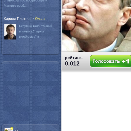
спин-офф про профессора и
Магнито особ...
Кирилл Плетнев
>
Oльга
Безумно талантливый
мужчина.Я прям
влюбилась)))
рейтинг:
0.012