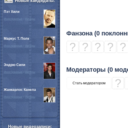
Новые кандидаты:
Пэт Хили
Иностранные
/
Актёры
Фанзона (0 поклонн
Маркус Т. Полк
?
?
?
?
?
Иностранные
/
Актёры
Эндрю Сили
Модераторы (0 мод
Иностранные
/
Актёры
?
Стать модератором
Жанкарлос Канела
Иностранные
/
Актёры
Новые видеозаписи: