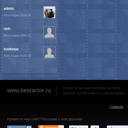
admin
Репутация 9064.00
rkth
Репутация 4483.42
londonua
Репутация 4443.92
Следи за жизнью любимых актеров
www.bestactor.ru
Голосуй, читай новости, смотри видео
Главная
Нравится наш сайт? Расскажи о нём друзьям!