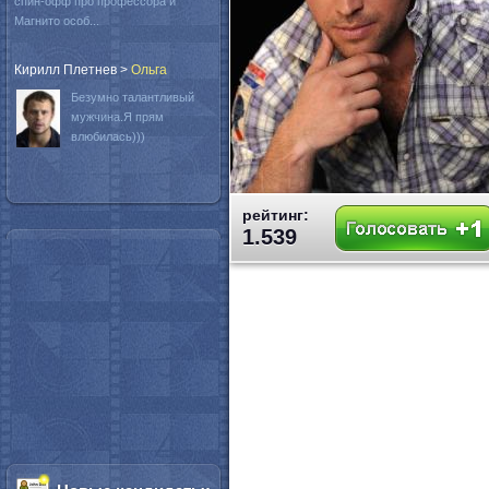
спин-офф про профессора и
Магнито особ...
Кирилл Плетнев
>
Oльга
Безумно талантливый
мужчина.Я прям
влюбилась)))
рейтинг:
1.539