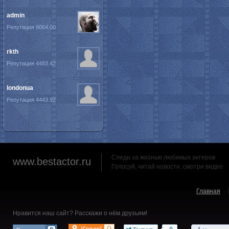
admin
Репутация 9064.00
rkth
Репутация 4483.42
londonua
Репутация 4443.92
Следи за жизнью любимых актеров
www.bestactor.ru
Голосуй, читай новости, смотри видео
Главная
Нравится наш сайт? Расскажи о нём друзьям!