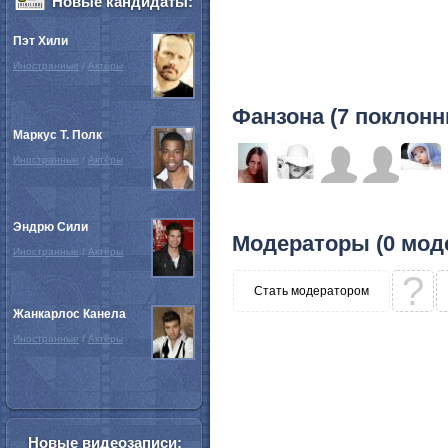
Новые кандидаты:
Пэт Хили
Иностранные
/
Актёры
Фанзона (7 поклонн
Маркус Т. Полк
Иностранные
/
Актёры
Эндрю Сили
Модераторы (0 мод
Иностранные
/
Актёры
?
Стать модератором
Жанкарлос Канела
Иностранные
/
Актёры
Новые видеозаписи: