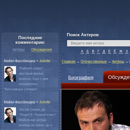
Поиск Актеров
Последние
комментарии:
Актёры
Обсуждения
А
Б
В
Г
Д
Е
Ё
Ж
З
Майкл Фассбендер
>
Juliette
Главная
→
Отечественные
→
Актёры
→
"Райское озеро"
жестокий фильм
Обсужде
Биография
конечно. Еще с ним
понравились
"Бесславные ублюдки"...
Майкл Фассбендер
>
Juliette
Честно говоря, до
"Людей Х: Первый класс"
Майкла как актера
вообще не знала. Да и