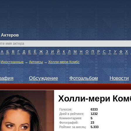
 Актеров
А
Б
В
Г
Д
Е
Ё
Ж
З
И
Й
К
Л
М
Н
О
П
Р
С
Т
У
Ф
Х
→
Иностранные
→
Актрисы
→
Холли-мери Комбс
рафия
Обсуждение
Фотоальбом
Новости
Холли-мери Ком
Голосов:
6333
Дней в рейтинге:
1232
Комментариев:
5
Фотографий:
23
Рейтинг за месяц:
5.333