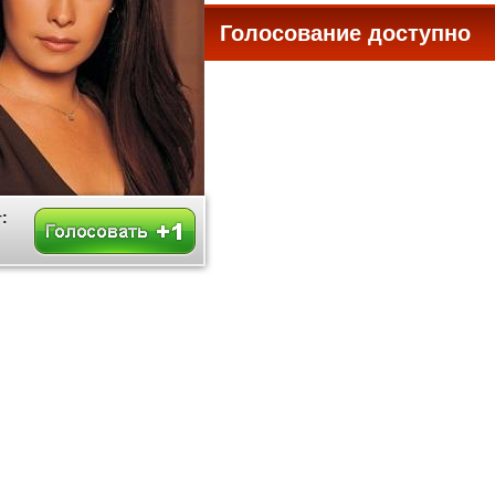
Голосование доступно
все
: