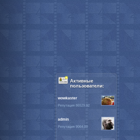
Активные
пользователи:
wowkaster
Репутация 86529.92
admin
Репутация 9064.00