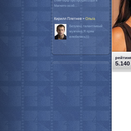
спин-офф про профессора и
Магнито особ...
Кирилл Плетнев
>
Oльга
Безумно талантливый
мужчина.Я прям
влюбилась)))
рейтинг
5.140