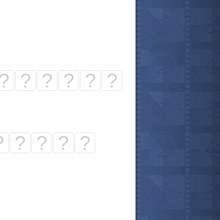
?
?
?
?
?
?
?
?
?
?
?