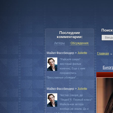
Поиск
Последние
комментарии:
Актёры
Обсуждения
Майкл Фассбендер
>
Juliette
Главная
"Райское озеро"
жестокий фильм
Биог
конечно. Еще с ним
понравились
"Бесславные ублюдки"...
Майкл Фассбендер
>
Juliette
Честно говоря, до
"Людей Х: Первый класс"
Майкла как актера
вообще не знала. Да и