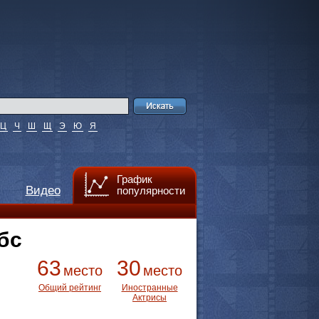
Ц
Ч
Ш
Щ
Э
Ю
Я
График
Видео
популярности
бс
63
30
место
место
Общий рейтинг
Иностранные
Актрисы