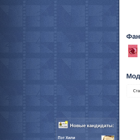
Фан
Мод
Ста
Новые кандидаты:
Пэт Хили