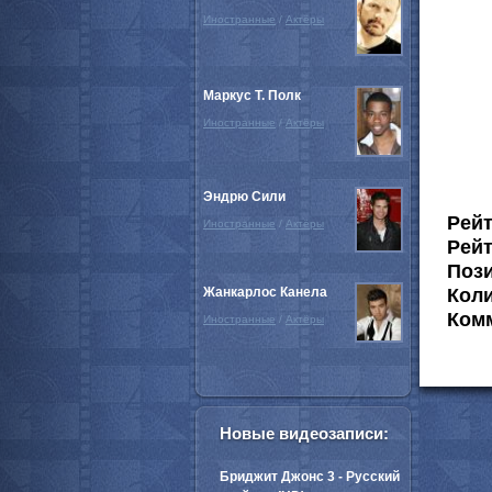
Иностранные
/
Актёры
Маркус Т. Полк
Иностранные
/
Актёры
Эндрю Сили
Рей
Иностранные
/
Актёры
Рейт
Пози
Жанкарлос Канела
Коли
Комм
Иностранные
/
Актёры
Новые видеозаписи:
Бриджит Джонс 3 - Русский