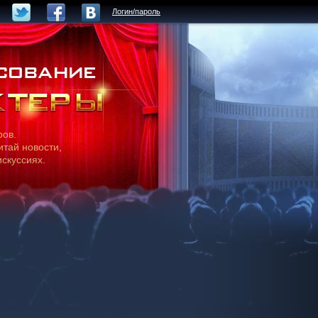
Логин/пароль
ров.
итай новости,
искуссиях.