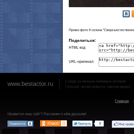
Промо-фото 9 сезона "Сверхъестественно
Поделиться:
HTML код:
URL-оригинал:
Следи за жизнью любимых актеров
www.bestactor.ru
Голосуй, читай новости, смотри видео
Главная
Нравится наш сайт? Расскажи о нём друзьям!