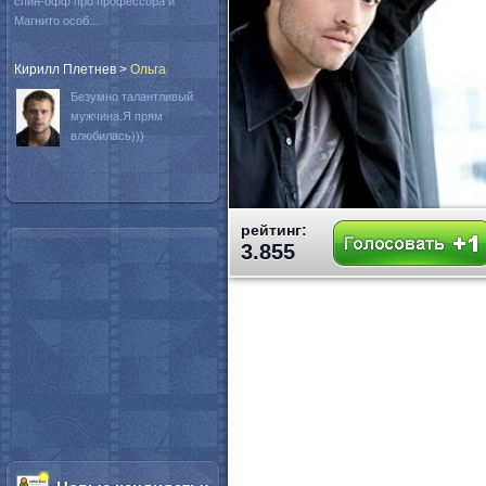
спин-офф про профессора и
Магнито особ...
Кирилл Плетнев
>
Oльга
Безумно талантливый
мужчина.Я прям
влюбилась)))
рейтинг:
3.855