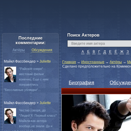
Поиск Актеров
Последние
комментарии:
Актёры
Обсуждения
А
Б
В
Г
Д
Е
Ё
Ж
З
Майкл Фассбендер
>
Juliette
Главная
→
Иностранные
→
Актёры
→
М
Сделано предположительно на Комиккон
"Райское озеро"
жестокий фильм
конечно. Еще с ним
Биография
Обсужде
понравились
"Бесславные ублюдки"...
Майкл Фассбендер
>
Juliette
Честно говоря, до
"Людей Х: Первый класс"
Майкла как актера
вообще не знала. Да и