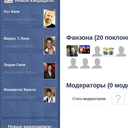
Новые кандидаты:
Пэт Хили
Иностранные
/
Актёры
Фанзона (20 поклон
Маркус Т. Полк
Иностранные
/
Актёры
Эндрю Сили
Иностранные
/
Актёры
Модераторы (0 мод
Жанкарлос Канела
?
Иностранные
/
Актёры
Стать модератором
Новые видеозаписи: