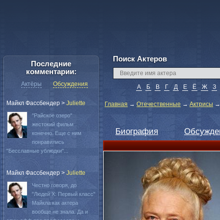
Поиск Актеров
Последние
комментарии:
Актёры
Обсуждения
А
Б
В
Г
Д
Е
Ё
Ж
З
Майкл Фассбендер
>
Juliette
Главная
→
Отечественные
→
Актрисы
"Райское озеро"
жестокий фильм
Биография
Обсужде
конечно. Еще с ним
понравились
"Бесславные ублюдки"...
Майкл Фассбендер
>
Juliette
Честно говоря, до
"Людей Х: Первый класс"
Майкла как актера
вообще не знала. Да и