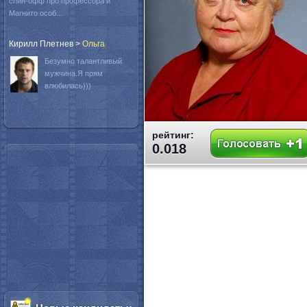
спин-офф про профессора и
Магнито особ...
Кирилл Плетнев
>
Oльга
Безумно талантливый
мужчина.Я прям
влюбилась)))
рейтинг:
0.018