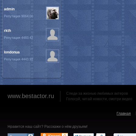
admin
Репутация 9064.00
rkth
Репутация 4483.42
londonua
Репутация 4443.92
Следи за жизнью любимых актеров
www.bestactor.ru
Голосуй, читай новости, смотри видео
Главная
Нравится наш сайт? Расскажи о нём друзьям!