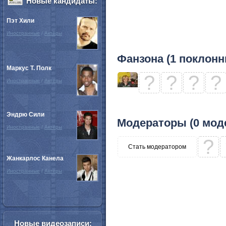
Новые кандидаты:
Пэт Хили
Иностранные
/
Актёры
Фанзона (1 поклонн
Маркус Т. Полк
?
?
?
?
Иностранные
/
Актёры
Эндрю Сили
Модераторы (0 мод
Иностранные
/
Актёры
?
Стать модератором
Жанкарлос Канела
Иностранные
/
Актёры
Новые видеозаписи: