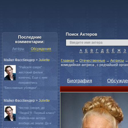
Поиск Актеров
Последние
комментарии:
Актёры
Обсуждения
А
Б
В
Г
Д
Е
Ё
Ж
З
Майкл Фассбендер
>
Juliette
Главная
→
Отечественные
→
Актрисы
комедийная актриса , с редчайшей орга
"Райское озеро"
жестокий фильм
конечно. Еще с ним
Биография
Обсужде
понравились
"Бесславные ублюдки"...
Майкл Фассбендер
>
Juliette
Честно говоря, до
"Людей Х: Первый класс"
Майкла как актера
вообще не знала. Да и