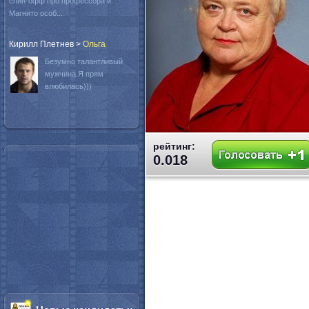
спин-офф про профессора и
Магнито особ...
Кирилл Плетнев
>
Oльга
Безумно талантливый
мужчина.Я прям
влюбилась)))
рейтинг:
0.018