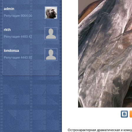
admin
Репутация 9064.00
rkth
Репутация 4483.42
londonua
Репутация 4443.92
Острохарактерная драматическая и комеди