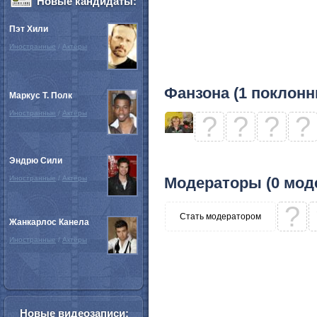
Новые кандидаты:
Пэт Хили
Иностранные
/
Актёры
Фанзона (1 поклонн
Маркус Т. Полк
Иностранные
/
Актёры
?
?
?
?
Эндрю Сили
Иностранные
/
Актёры
Модераторы (0 мод
?
Стать модератором
Жанкарлос Канела
Иностранные
/
Актёры
Новые видеозаписи: