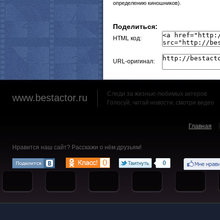
определению киношников).
Поделиться:
HTML код:
URL-оригинал:
Следи за жизнью любимых актеров
www.bestactor.ru
Голосуй, читай новости, смотри видео
Главная
Нравится наш сайт? Расскажи о нём друзьям!