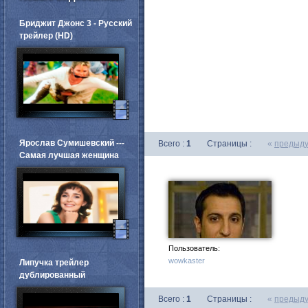
Бриджит Джонс 3 - Русский
трейлер (HD)
Ярослав Сумишевский ---
Всего :
1
Страницы :
«
предыд
Самая лучшая женщина
Пользователь:
wowkaster
Липучка трейлер
дублированный
Всего :
1
Страницы :
«
предыд