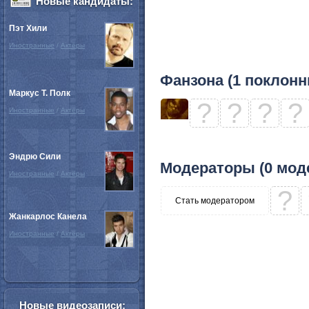
Новые кандидаты:
Пэт Хили
Иностранные
/
Актёры
Фанзона (1 поклонн
Маркус Т. Полк
?
?
?
?
Иностранные
/
Актёры
Эндрю Сили
Модераторы (0 мод
Иностранные
/
Актёры
?
Стать модератором
Жанкарлос Канела
Иностранные
/
Актёры
Новые видеозаписи: