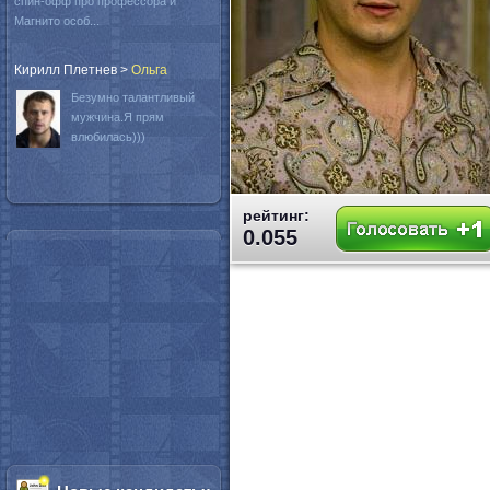
спин-офф про профессора и
Магнито особ...
Кирилл Плетнев
>
Oльга
Безумно талантливый
мужчина.Я прям
влюбилась)))
рейтинг:
0.055