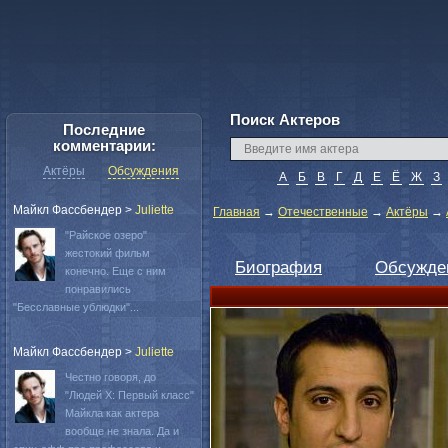
Поиск Актеров
Последние
комментарии:
Актёры
Обсуждения
А
Б
В
Г
Д
Е
Ё
Ж
З
Майкл Фассбендер
>
Juliette
Главная
→
Отечественные
→
Актёры
→
"Райское озеро"
жестокий фильм
Биография
Обсужде
конечно. Еще с ним
понравились
"Бесславные ублюдки"...
Майкл Фассбендер
>
Juliette
Честно говоря, до
"Людей Х: Первый класс"
Майкла как актера
вообще не знала. Да и