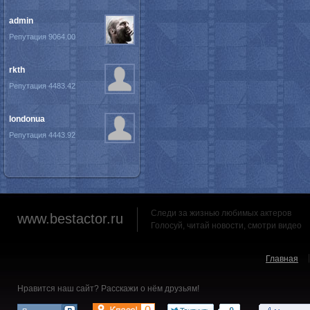
admin
Репутация 9064.00
rkth
Репутация 4483.42
londonua
Репутация 4443.92
Следи за жизнью любимых актеров
www.bestactor.ru
Голосуй, читай новости, смотри видео
Главная
Нравится наш сайт? Расскажи о нём друзьям!