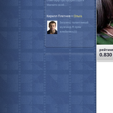
спин-офф про профессора и
Магнито особ...
Кирилл Плетнев
>
Oльга
Безумно талантливый
мужчина.Я прям
влюбилась)))
рейтинг
0.830