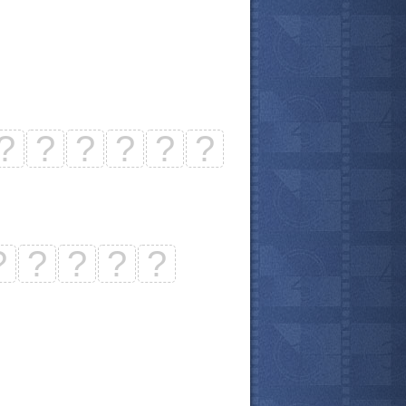
?
?
?
?
?
?
?
?
?
?
?