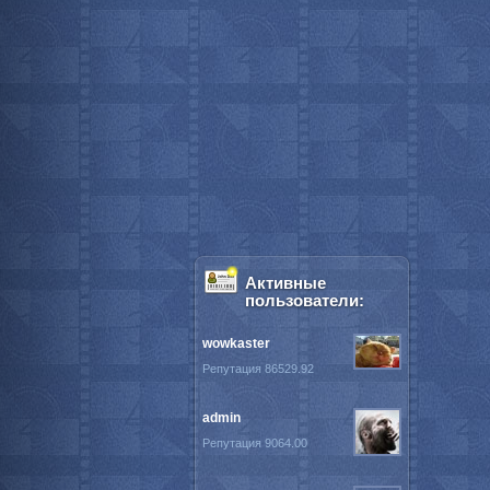
Активные
пользователи:
wowkaster
Репутация 86529.92
admin
Репутация 9064.00