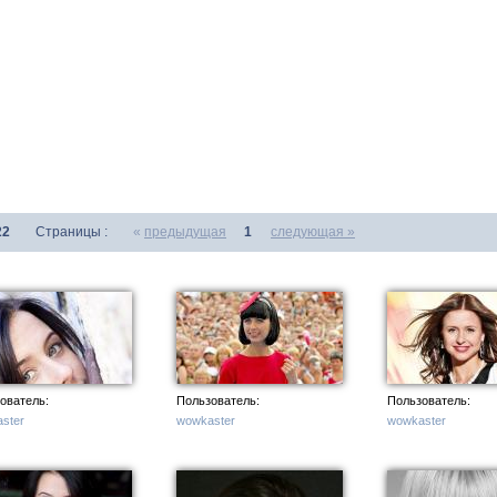
22
Страницы :
«
предыдущая
1
следующая »
ователь:
Пользователь:
Пользователь:
ster
wowkaster
wowkaster