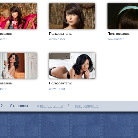
с
ователь:
Пользователь:
Пользователь:
ster
wowkaster
wowkaster
ователь:
Пользователь:
ster
wowkaster
22
Страницы :
«
предыдущая
1
следующая »