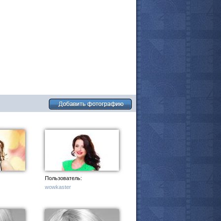
все актёры
Пользователь:
wowkaster