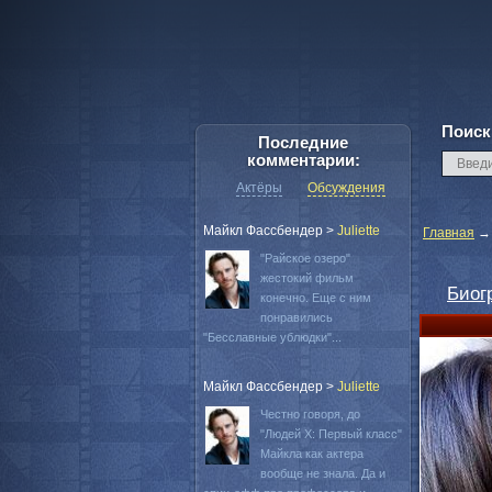
Поиск
Последние
комментарии:
Актёры
Обсуждения
Майкл Фассбендер
>
Juliette
Главная
"Райское озеро"
жестокий фильм
Биог
конечно. Еще с ним
понравились
"Бесславные ублюдки"...
Майкл Фассбендер
>
Juliette
Честно говоря, до
"Людей Х: Первый класс"
Майкла как актера
вообще не знала. Да и