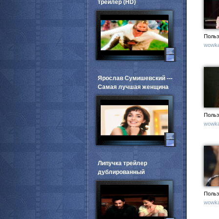
трейлер (HD)
Польз
wowka
Ярослав Сумишевский ---
Самая лучшая женщина
Польз
wowka
Липучка трейлер
дублированный
Польз
wowka