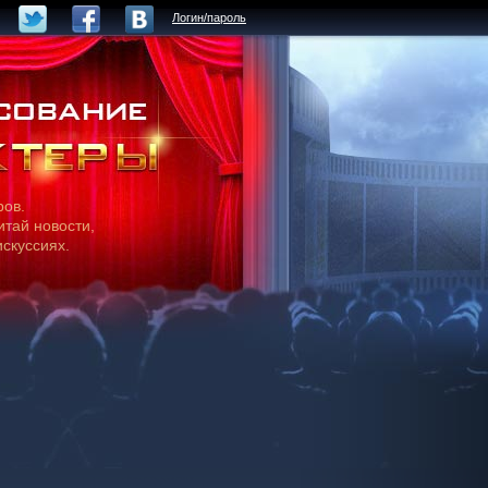
Логин/пароль
ров.
итай новости,
искуссиях.