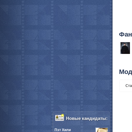
Фан
Мод
Ста
Новые кандидаты:
Пэт Хили