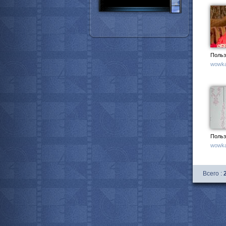
Польз
wowka
Польз
wowka
Всего :