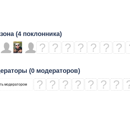
зона (4 поклонника)
?
?
?
?
?
?
?
ераторы (0 модераторов)
?
?
?
?
?
?
?
ть модератором