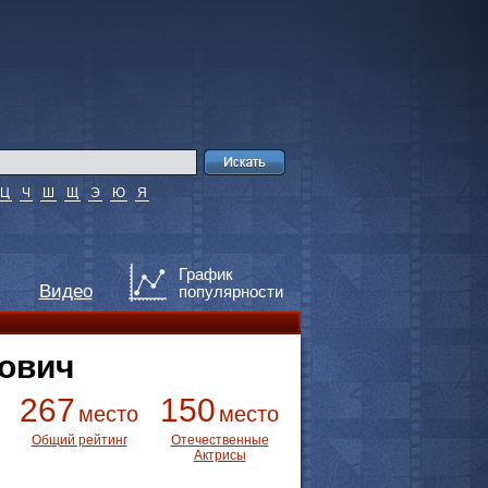
Ц
Ч
Ш
Щ
Э
Ю
Я
График
Видео
популярности
ович
267
150
место
место
Общий рейтинг
Отечественные
Актрисы