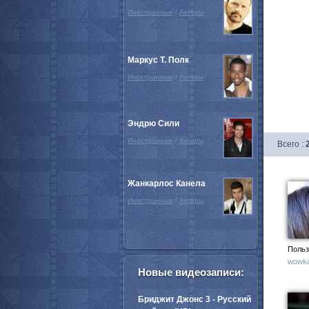
Иностранные
/
Актёры
Маркус Т. Полк
Иностранные
/
Актёры
Эндрю Сили
Иностранные
/
Актёры
Всего :
Жанкарлос Канела
Иностранные
/
Актёры
Польз
wowka
Новые видеозаписи:
Бриджит Джонс 3 - Русский