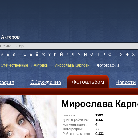
 Актеров
А
Б
В
Г
Д
Е
Ё
Ж
З
И
Й
К
Л
М
Н
О
П
Р
С
Т
У
Ф
Х
→
Отечественные
→
Актрисы
→
Мирослава Карпович
→
Фотографии
Фотоальбом
рафия
Обсуждение
Новости
Мирослава Карп
Голосов:
1292
Дней в рейтинге:
1556
Комментариев:
4
Фотографий:
22
Рейтинг за месяц:
0.333