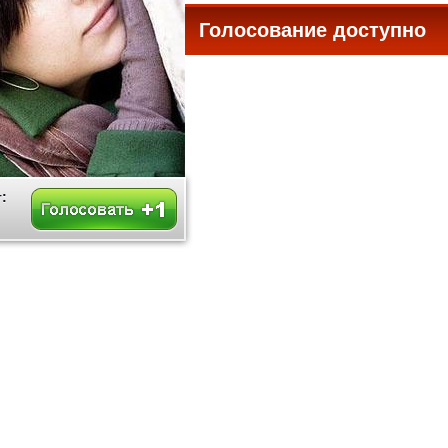
Голосование доступно
все
: