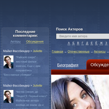
Поиск Актеров
Последние
комментарии:
Актёры
Обсуждения
А
Б
В
Г
Д
Е
Ё
Ж
З
Майкл Фассбендер
>
Juliette
Главная
→
Отечественные
→
Актрисы
"Райское озеро"
жестокий фильм
Обсужде
Биография
конечно. Еще с ним
понравились
"Бесславные ублюдки"...
Майкл Фассбендер
>
Juliette
Честно говоря, до
"Людей Х: Первый класс"
Майкла как актера
вообще не знала. Да и