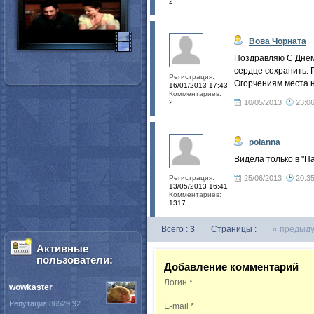
2
Вова Чорната
Поздравляю С Днем 
сердце сохранить. 
Регистрация:
Огорчениям места н
16/01/2013 17:43
Комментариев:
2
10/05/2013
23:0
polanna
Видела только в "П
Регистрация:
25/06/2013
20:3
13/05/2013 16:41
Комментариев:
1317
Всего :
3
Страницы :
«
предыд
Активные
пользователи:
Добавление комментарий
Логин
*
wowkaster
Репутация 86529.92
E-mail
*