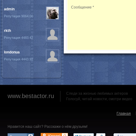
Сообщение
*
admin
Репутация 9064.00
rkth
Репутация 4483.42
londonua
Репутация 4443.92
Следи за жизнью любимых актеров
www.bestactor.ru
Голосуй, читай новости, смотри видео
Главная
Нравится наш сайт? Расскажи о нём друзьям!