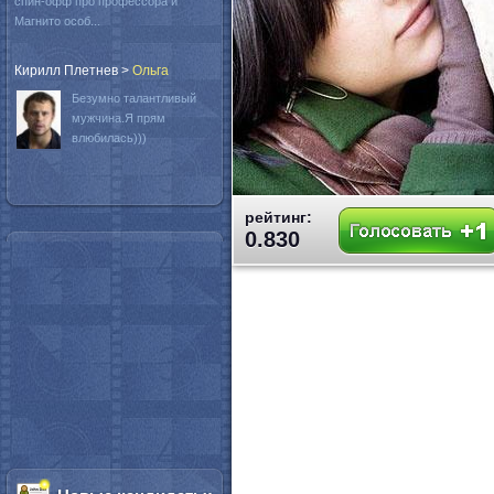
спин-офф про профессора и
Магнито особ...
Кирилл Плетнев
>
Oльга
Безумно талантливый
мужчина.Я прям
влюбилась)))
рейтинг:
0.830