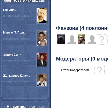
Новые кандидаты:
Пэт Хили
Иностранные
/
Актёры
Фанзона (4 поклонн
Маркус Т. Полк
?
Иностранные
/
Актёры
Эндрю Сили
Модераторы (0 мод
Иностранные
/
Актёры
?
Стать модератором
Жанкарлос Канела
Иностранные
/
Актёры
Новые видеозаписи: