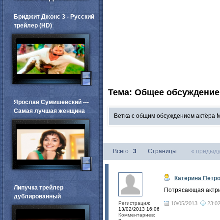
Бриджит Джонс 3 - Русский
трейлер (HD)
Тема: Общее обсуждение
Ярослав Сумишевский ---
Самая лучшая женщина
Ветка с общим обсуждением актёра 
Всего :
3
Страницы :
«
предыд
Катерина Петр
Липучка трейлер
Потрясающая актрис
дублированный
Регистрация:
10/05/2013
23:0
13/02/2013 16:06
Комментариев: