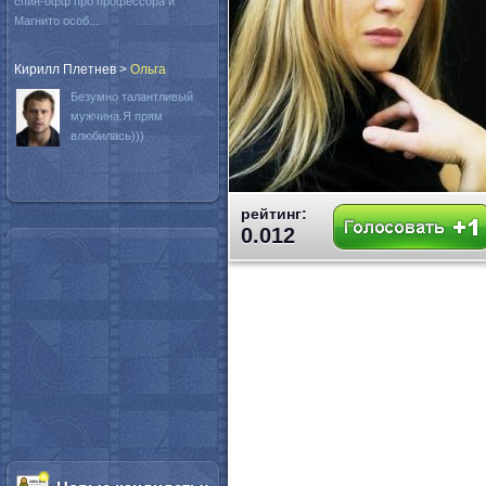
спин-офф про профессора и
Магнито особ...
Кирилл Плетнев
>
Oльга
Безумно талантливый
мужчина.Я прям
влюбилась)))
рейтинг:
0.012