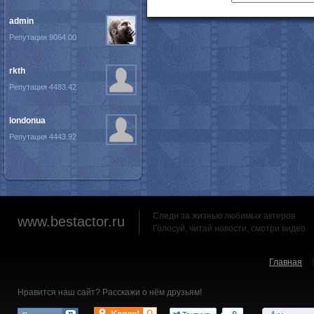
admin
Репутация 9064.00
rkth
Репутация 4483.42
londonua
Репутация 4443.92
Следи за жизнью любимых актеров
www.bestactor.ru
Голосуй, читай новости, смотри видео
Главная
Нравится наш сайт? Расскажи о нём друзьям!