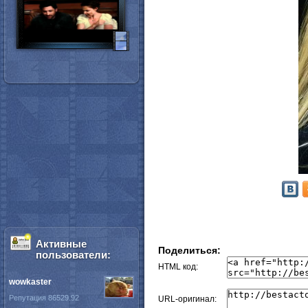
Активные
Поделиться:
пользователи:
HTML код:
wowkaster
Репутация 86529.92
URL-оригинал: