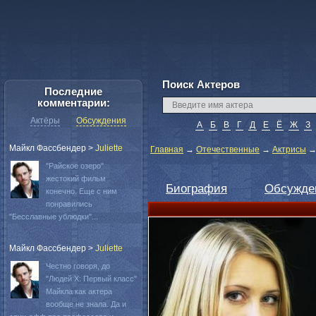
Поиск Актеров
Последние
комментарии:
Актёры
Обсуждения
А
Б
В
Г
Д
Е
Ё
Ж
З
Майкл Фассбендер
>
Juliette
Главная
→
Отечественные
→
Актрисы
"Райское озеро"
жестокий фильм
Биография
Обсужде
конечно. Еще с ним
понравились
"Бесславные ублюдки"...
Майкл Фассбендер
>
Juliette
Честно говоря, до
"Людей Х: Первый класс"
Майкла как актера
вообще не знала. Да и