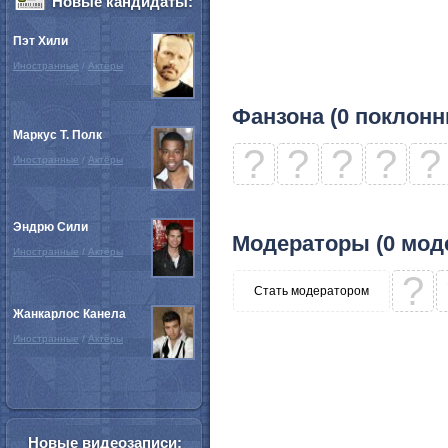
Новые кандидаты:
Пэт Хили
Иностранные
/
Актёры
Фанзона (0 поклонн
Маркус Т. Полк
?
?
?
?
?
Иностранные
/
Актёры
Эндрю Сили
Модераторы (0 мод
Иностранные
/
Актёры
?
Стать модератором
Жанкарлос Канела
Иностранные
/
Актёры
Новые видеозаписи: