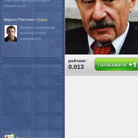
спин-офф про профессора и
Магнито особ...
Кирилл Плетнев
>
Oльга
Безумно талантливый
мужчина.Я прям
влюбилась)))
рейтинг:
0.013