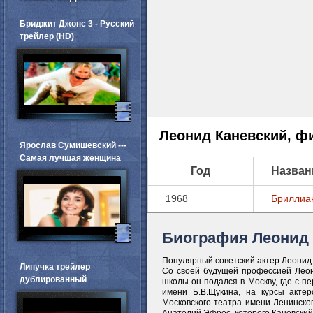
Бриджит Джонс 3 - Русский
трейлер (HD)
Леонид Каневский, ф
Ярослав Сумишевский ---
Самая лучшая женщина
Год
Назван
1968
Бриллиа
Биография Леонид 
Популярный советский актер Леонид 
Липучка трейлер
Со своей будущей профессией Леон
дублированный
школы он подался в Москву, где с п
имени Б.В.Щукина, на курсы акте
Московского театра имени Ленинског