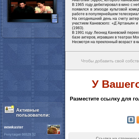
Анатолий Эфрос, которого Каневский
В 1965 году дебютировал в кино с н
появился в эпизоде культовой коме
работе в популярнейшем телесериале
На сегодняшний день на счету актер
участием Каневского: «Д`Артаньян и
(1983).
В 1991 году Леонид Каневский переех
базе актеров, игравших в театрах М
Несмотря на преклонный возраст в к
Чтобы добавить свой собств
У Вашег
Разместите ссылку для го
Активные
пользователи:
wowkaster
Репутация 86529.92
Ссылка на страницу 