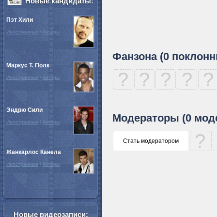
Новые кандидаты:
Пэт Хили
Иностранные
/
Актёры
Фанзона (0 поклонн
Маркус Т. Полк
?
?
?
?
?
Иностранные
/
Актёры
Эндрю Сили
Модераторы (0 мод
Иностранные
/
Актёры
?
Стать модератором
Жанкарлос Канела
Иностранные
/
Актёры
Новые видеозаписи: