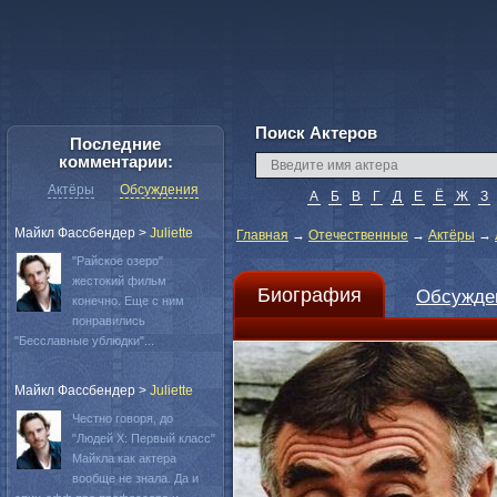
Поиск Актеров
Последние
комментарии:
Актёры
Обсуждения
А
Б
В
Г
Д
Е
Ё
Ж
З
Майкл Фассбендер
>
Juliette
Главная
→
Отечественные
→
Актёры
→
"Райское озеро"
жестокий фильм
Биография
Обсужде
конечно. Еще с ним
понравились
"Бесславные ублюдки"...
Майкл Фассбендер
>
Juliette
Честно говоря, до
"Людей Х: Первый класс"
Майкла как актера
вообще не знала. Да и