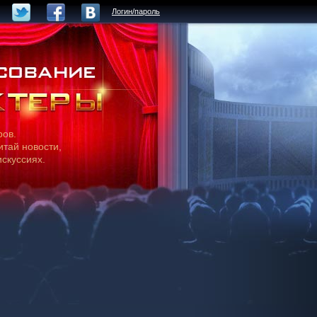
Логин/пароль
ров.
итай новости,
искуссиях.