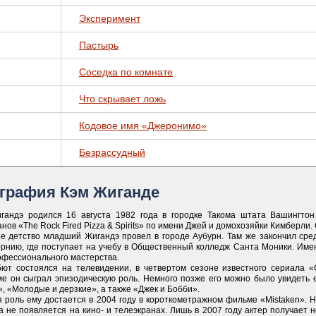
Эксперимент
Пастырь
Соседка по комнате
Чтo cкpывает ложь
Кодовое имя «Джеронимо»
Безрассудный
графия Кэм Жиганде
гандэ родился 16 августа 1982 года в городке Такома штата Вашингто
нов «The Rock Fired Pizza & Spirits» по имени Джей и домохозяйки Кимберли. 
ое детство младший Жигандэ провел в городе Аубурн. Там же закончил сре
рнию, где поступает на учебу в Общественный колледж Санта Моники. Име
офессионального мастерства.
бют состоялся на телевидении, в четвертом сезоне известного сериала «C.
ме он сыграл эпизодическую роль. Немного позже его можно было увидеть 
, «Молодые и дерзкие», а также «Джек и Бобби».
я роль ему достается в 2004 году в короткометражном фильме «Mistaken». 
а не появляется на кино- и телеэкранах. Лишь в 2007 году актер получает