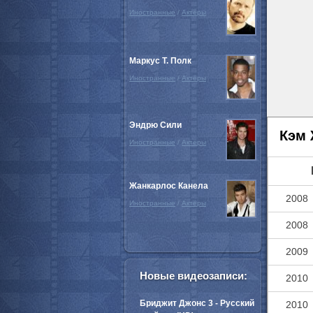
Иностранные
/
Актёры
Маркус Т. Полк
Иностранные
/
Актёры
Эндрю Сили
Кэм 
Иностранные
/
Актёры
Жанкарлос Канела
2008
Иностранные
/
Актёры
2008
2009
Новые видеозаписи:
2010
Бриджит Джонс 3 - Русский
2010