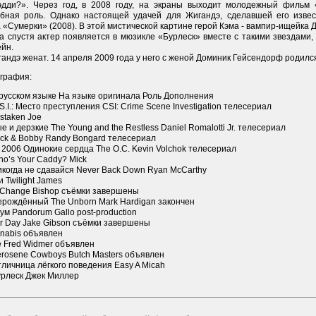
эдди?». Через год, в 2008 году, на экраны выходит молодежный фильм 
бная роль. Однако настоящей удачей для Жигандэ, сделавшей его извес
«Сумерки» (2008). В этой мистической картине герой Кэма - вампир-ищейка 
с
а спустя актер появляется в мюзикле «Бурлеск» вместе с такими звездами,
ейн.
андэ женат. 14 апреля 2009 года у него с женой Доминик Гейсендорф родилс
графия:
 русском языке На языке оригинала Роль Дополнения
S.I.: Место преступления CSI: Crime Scene Investigation телесериал
staken Joe
 и дерзкие The Young and the Restless Daniel Romalotti Jr. телесериал
ack & Bobby Randy Bongard телесериал
2006 Одинокие сердца The O.C. Kevin Volchok телесериал
o’s Your Caddy? Mick
когда не сдавайся Never Back Down Ryan McCarthy
 Twilight James
 Change Bishop съёмки завершены
ерождённый The Unborn Mark Hardigan закончен
м Pandorum Gallo post-production
ar Day Jake Gibson съёмки завершены
nnabis объявлен
le Fred Widmer объявлен
erosene Cowboys Butch Masters объявлен
личница лёгкого поведения Easy A Micah
урлеск Джек Миллер