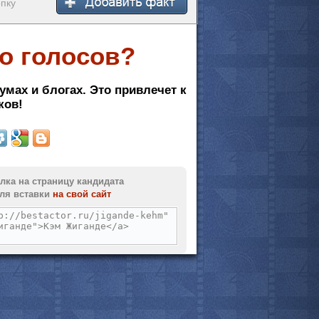
опку
о голосов?
умах и блогах. Это привлечет к
ков!
лка на страницу кандидата
ля вставки
на свой сайт