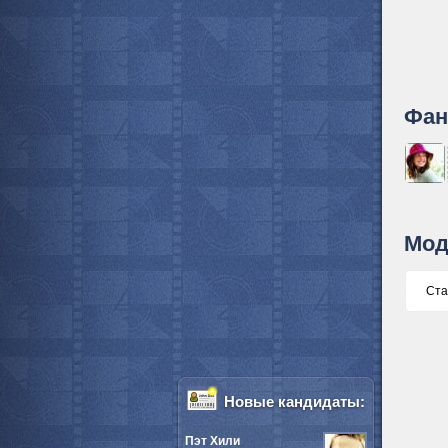
Фан
Мод
Ста
Новые кандидаты:
Пэт Хили