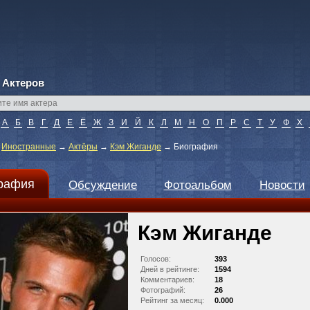
 Актеров
А
Б
В
Г
Д
Е
Ё
Ж
З
И
Й
К
Л
М
Н
О
П
Р
С
Т
У
Ф
Х
→
Иностранные
→
Актёры
→
Кэм Жиганде
→
Биография
рафия
Обсуждение
Фотоальбом
Новости
Кэм Жиганде
Голосов:
393
Дней в рейтинге:
1594
Комментариев:
18
Фотографий:
26
Рейтинг за месяц:
0.000