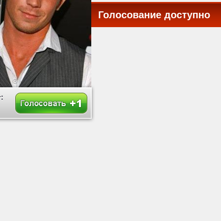
Голосование доступно
все
: