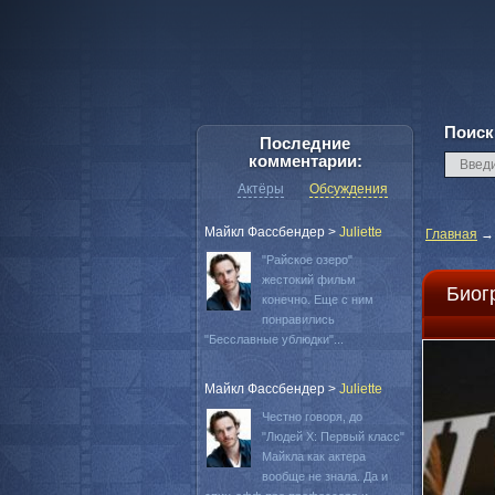
Поиск
Последние
комментарии:
Актёры
Обсуждения
Майкл Фассбендер
>
Juliette
Главная
"Райское озеро"
жестокий фильм
Биог
конечно. Еще с ним
понравились
"Бесславные ублюдки"...
Майкл Фассбендер
>
Juliette
Честно говоря, до
"Людей Х: Первый класс"
Майкла как актера
вообще не знала. Да и