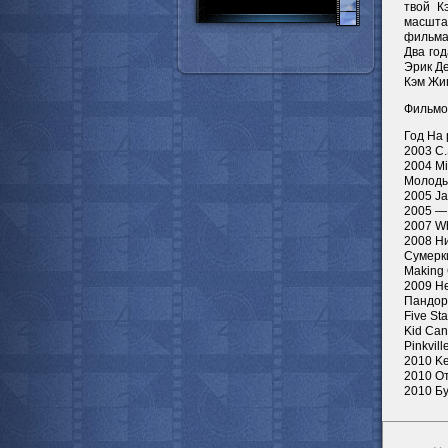
твой К
масшта
фильма 
Два год
Эрик Д
Кэм Жиг
Фильмо
Год На
2003 C.
2004 Mi
Молодые
2005 J
2005 — 
2007 Wh
2008 Ни
Сумерки
Making
2009 Н
Пандору
Five St
Kid Ca
Pinkvil
2010 K
2010 От
2010 Б