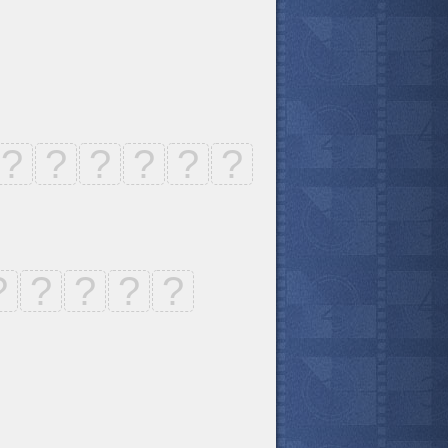
?
?
?
?
?
?
?
?
?
?
?