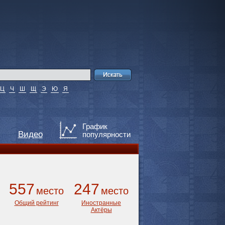
Ц
Ч
Ш
Щ
Э
Ю
Я
График
Видео
популярности
557
247
место
место
Общий рейтинг
Иностранные
Актёры