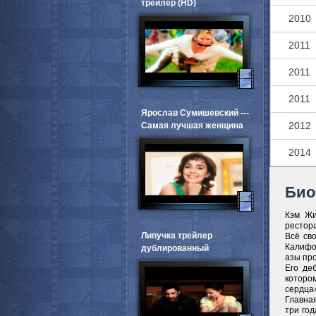
трейлер (HD)
2010
2011
2011
2011
Ярослав Сумишевский ---
2012
Самая лучшая женщина
2014
Био
Кэм Жи
рестора
Липучка трейлер
Всё св
Калифо
дублированный
азы пр
Его де
которо
сердца»
Главна
три год