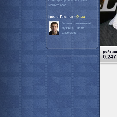
спин-офф про профессора и
Магнито особ...
Кирилл Плетнев
>
Oльга
Безумно талантливый
мужчина.Я прям
влюбилась)))
рейтинг
0.247