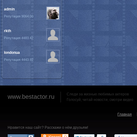
admin
Репутация 9064.00
rkth
Репутация 4483.42
londonua
Репутация 4443.92
Следи за жизнью любимых актеров
www.bestactor.ru
Голосуй, читай новости, смотри видео
Главная
Нравится наш сайт? Расскажи о нём друзьям!