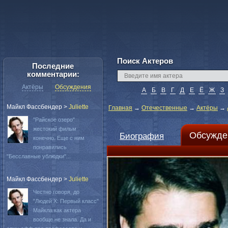
Поиск Актеров
Последние
комментарии:
Актёры
Обсуждения
А
Б
В
Г
Д
Е
Ё
Ж
З
Майкл Фассбендер
>
Juliette
Главная
→
Отечественные
→
Актёры
→
"Райское озеро"
жестокий фильм
Обсужде
Биография
конечно. Еще с ним
понравились
"Бесславные ублюдки"...
Майкл Фассбендер
>
Juliette
Честно говоря, до
"Людей Х: Первый класс"
Майкла как актера
вообще не знала. Да и