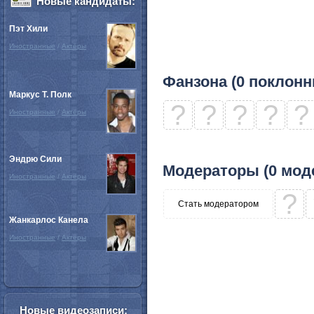
Новые кандидаты:
Пэт Хили
Иностранные
/
Актёры
Фанзона (0 поклонн
Маркус Т. Полк
?
?
?
?
?
Иностранные
/
Актёры
Эндрю Сили
Модераторы (0 мод
Иностранные
/
Актёры
?
Стать модератором
Жанкарлос Канела
Иностранные
/
Актёры
Новые видеозаписи: