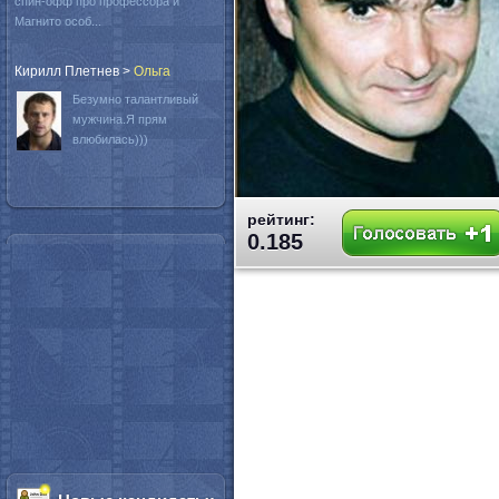
спин-офф про профессора и
Магнито особ...
Кирилл Плетнев
>
Oльга
Безумно талантливый
мужчина.Я прям
влюбилась)))
рейтинг:
0.185