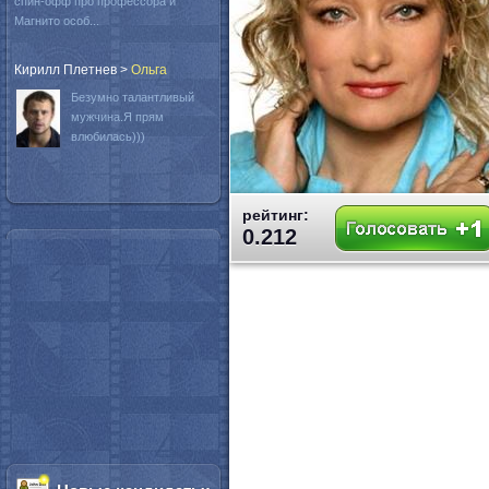
спин-офф про профессора и
Магнито особ...
Кирилл Плетнев
>
Oльга
Безумно талантливый
мужчина.Я прям
влюбилась)))
рейтинг:
0.212