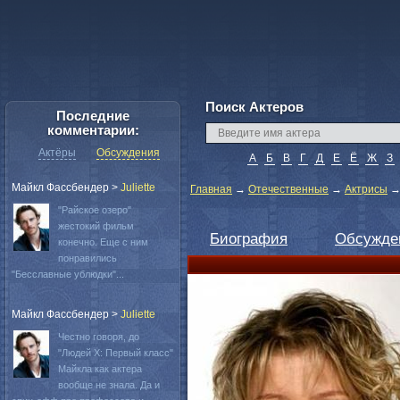
Поиск Актеров
Последние
комментарии:
Актёры
Обсуждения
А
Б
В
Г
Д
Е
Ё
Ж
З
Майкл Фассбендер
>
Juliette
Главная
→
Отечественные
→
Актрисы
"Райское озеро"
жестокий фильм
Биография
Обсужде
конечно. Еще с ним
понравились
"Бесславные ублюдки"...
Майкл Фассбендер
>
Juliette
Честно говоря, до
"Людей Х: Первый класс"
Майкла как актера
вообще не знала. Да и