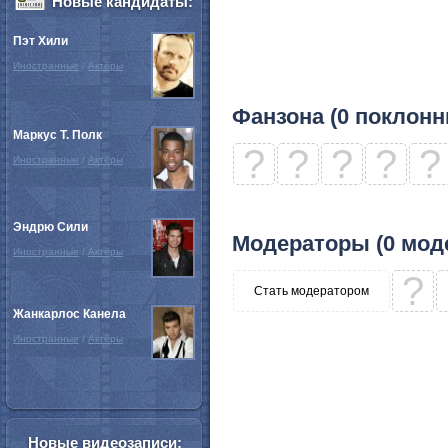
Новые кандидаты:
Пэт Хили
Иностранные
/
Актёры
Фанзона (0 поклонн
Маркус Т. Полк
?
?
?
?
?
Иностранные
/
Актёры
Эндрю Сили
Модераторы (0 мод
Иностранные
/
Актёры
?
Стать модератором
Жанкарлос Канела
Иностранные
/
Актёры
Новые видеозаписи: