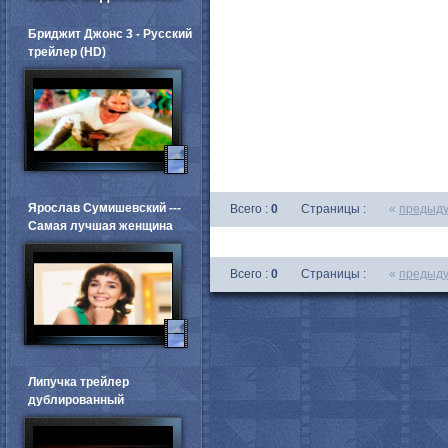
Бриджит Джонс 3 - Русский
трейлер (HD)
Ярослав Сумишевский ---
Всего :
0
Страницы :
«
предыд
Самая лучшая женщина
Всего :
0
Страницы :
«
предыд
Липучка трейлер
дублированный