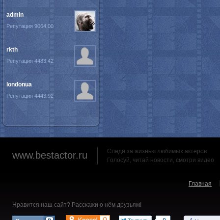
admin
Репутация 9064.00
rkth
Репутация 4483.42
londonua
Репутация 4443.92
Следи за жизнью любимых актеров
www.bestactor.ru
Голосуй, читай новости, смотри видео
Главная
Нравится наш сайт? Расскажи о нём друзьям!