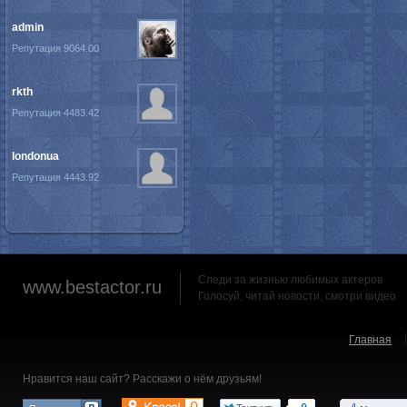
admin
Репутация 9064.00
rkth
Репутация 4483.42
londonua
Репутация 4443.92
Следи за жизнью любимых актеров
www.bestactor.ru
Голосуй, читай новости, смотри видео
Главная
Нравится наш сайт? Расскажи о нём друзьям!