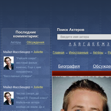
Поиск Актеров
Последние
комментарии:
Актёры
Обсуждения
А
Б
В
Г
Д
Е
Ё
Ж
З
Майкл Фассбендер
>
Juliette
Главная
→
Иностранные
→
Актёры
→
Ра
"Райское озеро"
жестокий фильм
Биография
Обсужде
конечно. Еще с ним
понравились
"Бесславные ублюдки"...
Майкл Фассбендер
>
Juliette
Честно говоря, до
"Людей Х: Первый класс"
Майкла как актера
вообще не знала. Да и