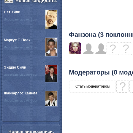
Новые кандидаты:
Пэт Хили
Иностранные
/
Актёры
Фанзона (3 поклонн
Маркус Т. Полк
?
?
Иностранные
/
Актёры
Эндрю Сили
Модераторы (0 мод
Иностранные
/
Актёры
?
Стать модератором
Жанкарлос Канела
Иностранные
/
Актёры
Новые видеозаписи: