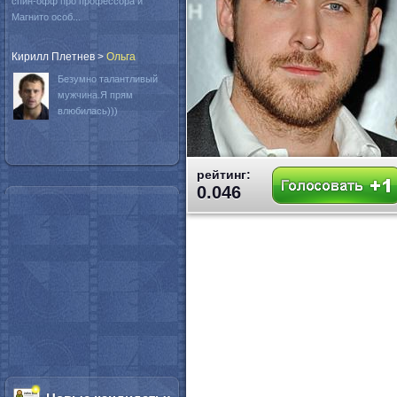
спин-офф про профессора и
Магнито особ...
Кирилл Плетнев
>
Oльга
Безумно талантливый
мужчина.Я прям
влюбилась)))
рейтинг:
0.046