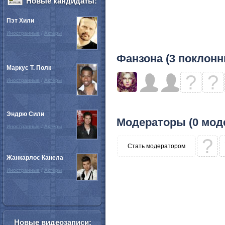
Новые кандидаты:
Пэт Хили
Иностранные
/
Актёры
Фанзона (3 поклонн
Маркус Т. Полк
?
?
Иностранные
/
Актёры
Эндрю Сили
Модераторы (0 мод
Иностранные
/
Актёры
?
Стать модератором
Жанкарлос Канела
Иностранные
/
Актёры
Новые видеозаписи: