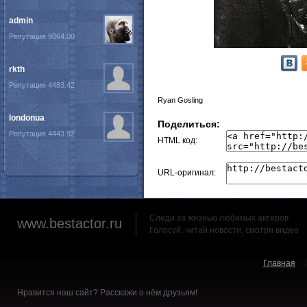
admin
Репутация 9064.00
rkth
Репутация 4483.42
Ryan Gosling
londonua
Поделиться:
Репутация 4443.92
HTML код:
URL-оригинал:
Следи за жизнью любимых актеров
www.bestactor.ru
Голосуй, читай новости, смотри видео
Главная
Нравится наш сайт? Расскажи о нём друзьям!