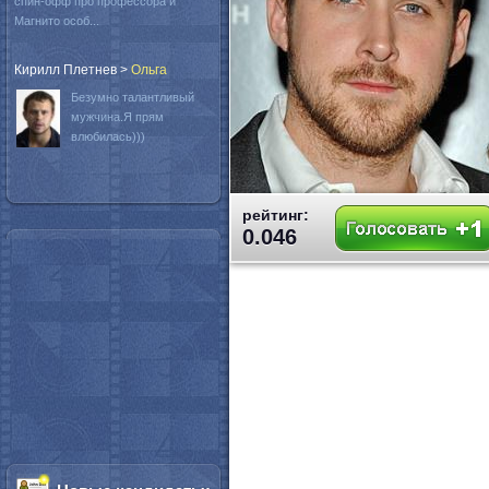
спин-офф про профессора и
Магнито особ...
Кирилл Плетнев
>
Oльга
Безумно талантливый
мужчина.Я прям
влюбилась)))
рейтинг:
0.046