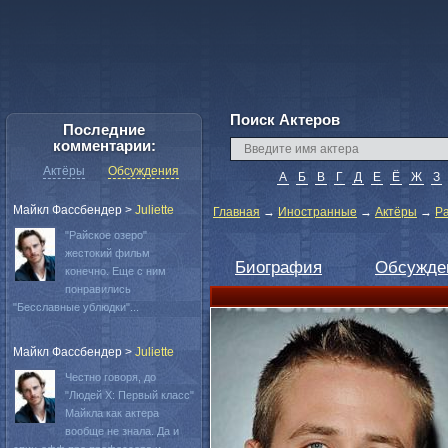
Поиск Актеров
Последние
комментарии:
Актёры
Обсуждения
А
Б
В
Г
Д
Е
Ё
Ж
З
Майкл Фассбендер
>
Juliette
Главная
→
Иностранные
→
Актёры
→
Ра
"Райское озеро"
жестокий фильм
Биография
Обсужде
конечно. Еще с ним
понравились
"Бесславные ублюдки"...
Майкл Фассбендер
>
Juliette
Честно говоря, до
"Людей Х: Первый класс"
Майкла как актера
вообще не знала. Да и