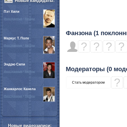
Новые кандидаты:
Пэт Хили
Иностранные
/
Актёры
Фанзона (1 поклонн
Маркус Т. Полк
?
?
?
?
Иностранные
/
Актёры
Эндрю Сили
Модераторы (0 мод
Иностранные
/
Актёры
?
Стать модератором
Жанкарлос Канела
Иностранные
/
Актёры
Новые видеозаписи: