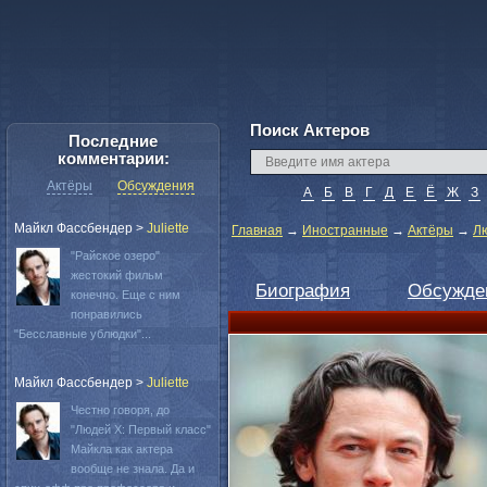
Поиск Актеров
Последние
комментарии:
Актёры
Обсуждения
А
Б
В
Г
Д
Е
Ё
Ж
З
Майкл Фассбендер
>
Juliette
Главная
→
Иностранные
→
Актёры
→
Л
"Райское озеро"
жестокий фильм
Биография
Обсужде
конечно. Еще с ним
понравились
"Бесславные ублюдки"...
Майкл Фассбендер
>
Juliette
Честно говоря, до
"Людей Х: Первый класс"
Майкла как актера
вообще не знала. Да и