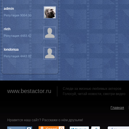
admin
Репутация 9064.00
rkth
Репутация 4483.42
londonua
Репутация 4443.92
Следи за жизнью любимых актеров
www.bestactor.ru
Голосуй, читай новости, смотри видео
Главная
Нравится наш сайт? Расскажи о нём друзьям!