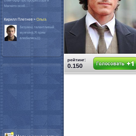
спин-офф про профессора и
Магнито особ...
Кирилл Плетнев
>
Oльга
Безумно талантливый
мужчина.Я прям
влюбилась)))
рейтинг:
0.150