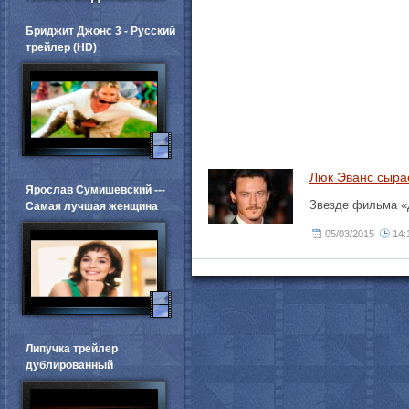
Бриджит Джонс 3 - Русский
трейлер (HD)
Люк Эванс сыра
Ярослав Сумишевский ---
Звезде фильма «Д
Самая лучшая женщина
05/03/2015
14:
Липучка трейлер
дублированный