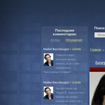
Поиск
Последние
комментарии:
Актёры
Обсуждения
Майкл Фассбендер
>
Juliette
Главная
"Райское озеро"
жестокий фильм
Биог
конечно. Еще с ним
понравились
"Бесславные ублюдки"...
Майкл Фассбендер
>
Juliette
Честно говоря, до
"Людей Х: Первый класс"
Майкла как актера
вообще не знала. Да и