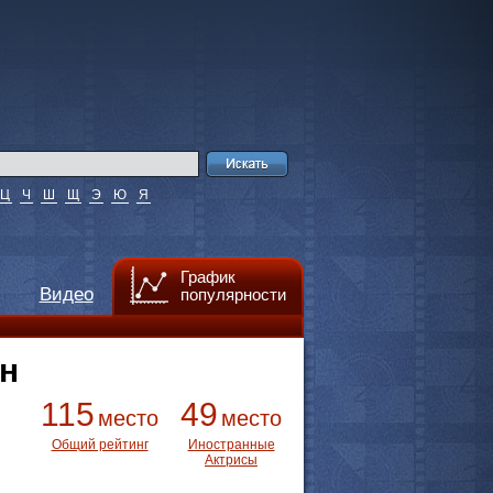
Ц
Ч
Ш
Щ
Э
Ю
Я
График
Видео
популярности
н
115
49
место
место
Общий рейтинг
Иностранные
Актрисы