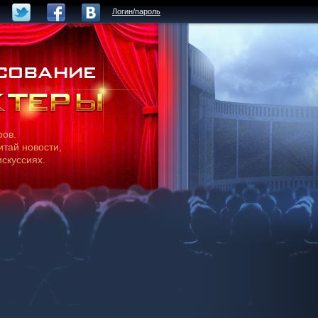
Логин/пароль
ров.
итай новости,
искуссиях.