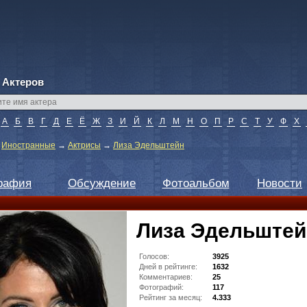
 Актеров
А
Б
В
Г
Д
Е
Ё
Ж
З
И
Й
К
Л
М
Н
О
П
Р
С
Т
У
Ф
Х
→
Иностранные
→
Актрисы
→
Лиза Эдельштейн
рафия
Обсуждение
Фотоальбом
Новости
Лиза Эдельштей
Голосов:
3925
Дней в рейтинге:
1632
Комментариев:
25
Фотографий:
117
Рейтинг за месяц:
4.333