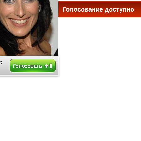
Голосование доступно
все
: