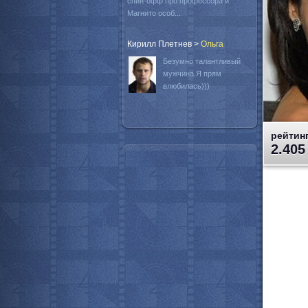
спин-офф про профессора и
Магнито особ...
Кирилл Плетнев
>
Oльга
Безумно талантливый
мужчина.Я прям
влюбилась)))
рейтинг
2.405