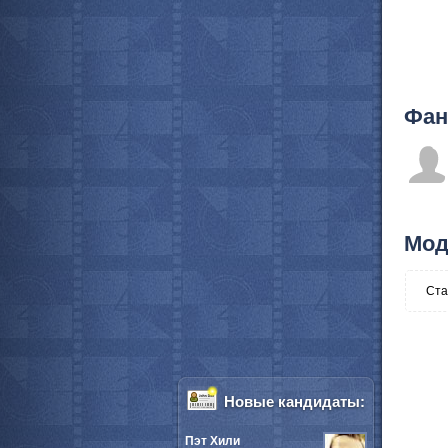
Фан
Мод
Ста
Новые кандидаты:
Пэт Хили