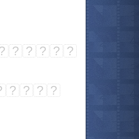
?
?
?
?
?
?
?
?
?
?
?