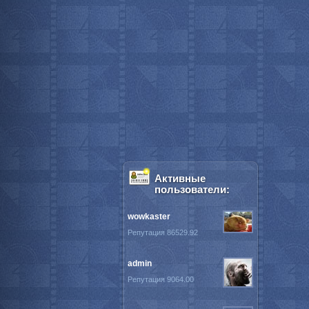
Активные
пользователи:
wowkaster
Репутация 86529.92
admin
Репутация 9064.00