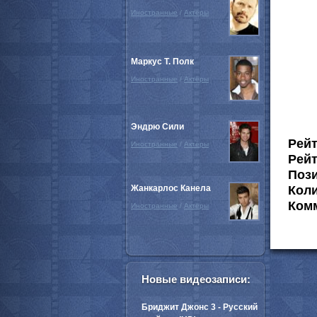
Иностранные
/
Актёры
Маркус Т. Полк
Иностранные
/
Актёры
Эндрю Сили
Рей
Иностранные
/
Актёры
Рейт
Пози
Жанкарлос Канела
Коли
Комм
Иностранные
/
Актёры
Новые видеозаписи:
Бриджит Джонс 3 - Русский