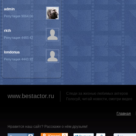
admin
Репутация 9064.00
rkth
Репутация 4483.42
londonua
Репутация 4443.92
Следи за жизнью любимых актеров
www.bestactor.ru
Голосуй, читай новости, смотри видео
Главная
Нравится наш сайт? Расскажи о нём друзьям!