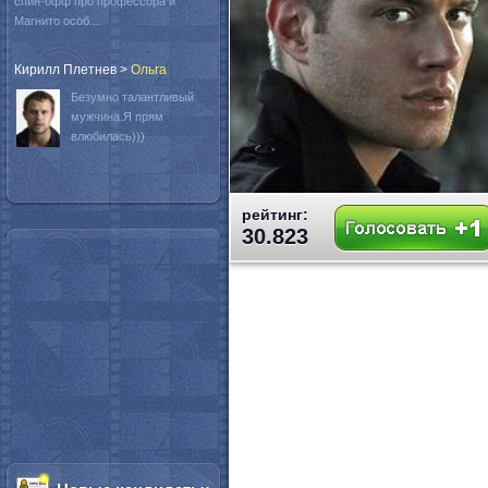
спин-офф про профессора и
Магнито особ...
Кирилл Плетнев
>
Oльга
Безумно талантливый
мужчина.Я прям
влюбилась)))
рейтинг:
30.823