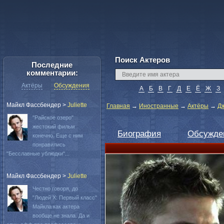
Поиск Актеров
Последние
комментарии:
Актёры
Обсуждения
А
Б
В
Г
Д
Е
Ё
Ж
З
Майкл Фассбендер
>
Juliette
Главная
→
Иностранные
→
Актёры
→
Д
"Райское озеро"
жестокий фильм
Биография
Обсужде
конечно. Еще с ним
понравились
"Бесславные ублюдки"...
Майкл Фассбендер
>
Juliette
Честно говоря, до
"Людей Х: Первый класс"
Майкла как актера
вообще не знала. Да и