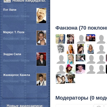
Новые кандидаты:
Пэт Хили
Иностранные
/
Актёры
Фанзона (70 поклон
Маркус Т. Полк
Иностранные
/
Актёры
Эндрю Сили
Иностранные
/
Актёры
Жанкарлос Канела
Иностранные
/
Актёры
Модераторы (0 мод
Новые видеозаписи: