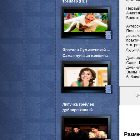
призна
трейлер (HD)
Первый
Анджел
Брексто
Актерс
Появля
достал
практич
эта ро
будущи
Ярослав Сумишевский ---
Самая лучшая женщина
Дженна
Саши. В
Дженну
Эммы К
бабника
Чт
Липучка трейлер
дублированный
Разме