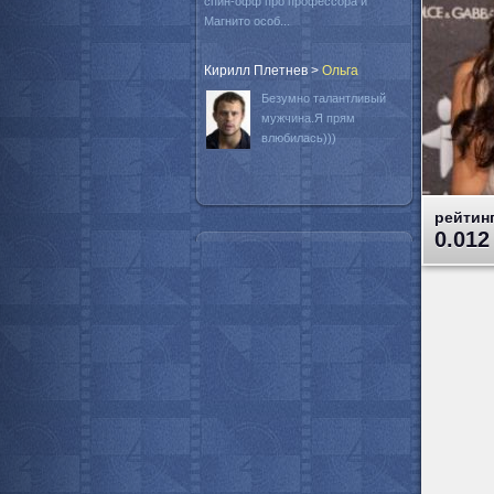
спин-офф про профессора и
Магнито особ...
Кирилл Плетнев
>
Oльга
Безумно талантливый
мужчина.Я прям
влюбилась)))
рейтинг
0.012