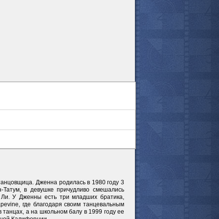
все актёры
танцовщица. Дженна родилась в 1980 году 3
н-Татум, в девушке причудливо смешались
 Ли. У Дженны есть три младших братика,
pevine, где благодаря своим танцевальным
танцах, а на школьном балу в 1999 году ее