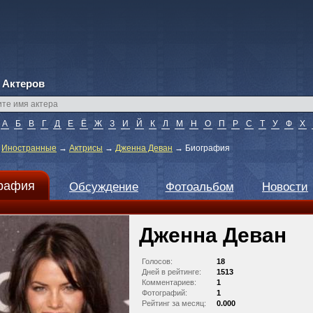
 Актеров
А
Б
В
Г
Д
Е
Ё
Ж
З
И
Й
К
Л
М
Н
О
П
Р
С
Т
У
Ф
Х
→
Иностранные
→
Актрисы
→
Дженна Деван
→
Биография
рафия
Обсуждение
Фотоальбом
Новости
Дженна Деван
Голосов:
18
Дней в рейтинге:
1513
Комментариев:
1
Фотографий:
1
Рейтинг за месяц:
0.000