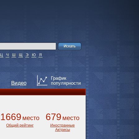
Ц
Ч
Ш
Щ
Э
Ю
Я
График
Видео
популярности
1669
679
место
место
Общий рейтинг
Иностранные
Актрисы