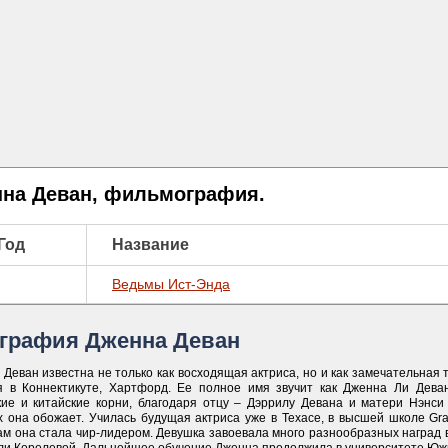
на Деван, фильмография.
Год
Название
Ведьмы Ист-Энда
графия Дженна Деван
Деван известна не только как восходящая актриса, но и как замечательная 
я в Коннектикуте, Хартфорд. Ее полное имя звучит как Дженна Ли Дева
кие и китайские корни, благодаря отцу – Дэррилу Девана и матери Нэнси
х она обожает. Училась будущая актриса уже в Техасе, в высшей школе Gra
м она стала чир-лидером. Девушка завоевала много разнообразных наград в 