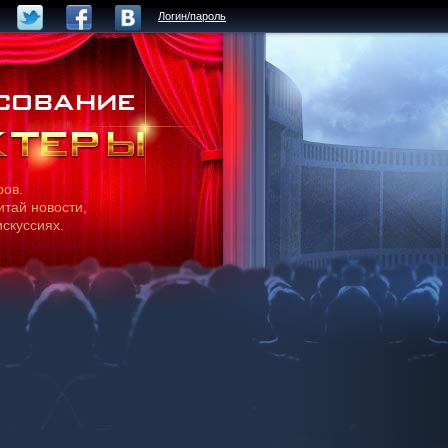
Логин/пароль
ров.
итай новости,
искуссиях.