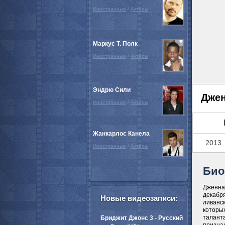
Иностранные
/
Актёры
Маркус Т. Полк
Иностранные
/
Актёры
Эндрю Сили
Джен
Иностранные
/
Актёры
Жанкарлос Канела
2013
Иностранные
/
Актёры
Био
Дженна 
декабр
Новые видеозаписи:
ливанс
которы
таланта
Бриджит Джонс 3 - Русский