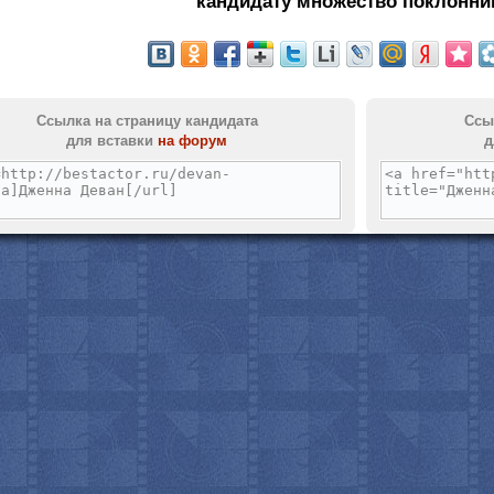
кандидату множество поклонни
с
Ссылка на страницу кандидата
Ссы
для вставки
на форум
д