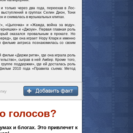
жной Калифорнии.
и только через два года, переехав в Лос-
 выступлений в группах Селин Дион, Тони
он и снималась в музыкальных клипах.
», «Цыпочка» и «Жажда, война за воду».
терняшки» и «Джоуи». Первая главная роль
торый оказался провальным в прокате. Но
еред», где она играет Нору Кларк и именно
м фильме актриса познакомилась со своим
 фильм «Держи ритм», где она играла роль
ельство», сыграв в ней Амбер. Кроме того,
группе поддержки», где ей досталась роль
фильм 2010 года «Правила съема: Метод
опку
о голосов?
умах и блогах. Это привлечет к