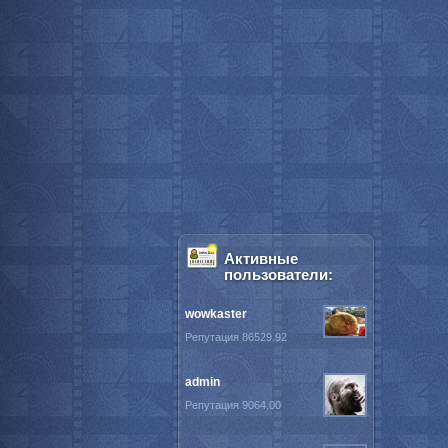
Активные
пользователи:
wowkaster
Репутация 86529.92
admin
Репутация 9064.00