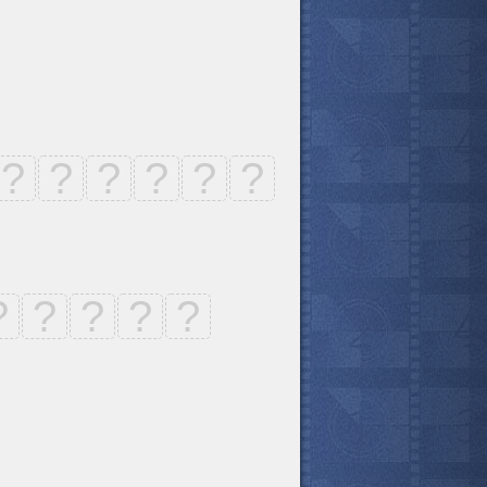
?
?
?
?
?
?
?
?
?
?
?