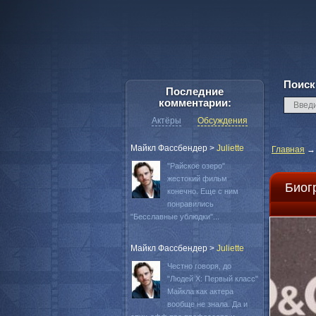
Поиск
Последние
комментарии:
Актёры
Обсуждения
Майкл Фассбендер
>
Juliette
Главная
"Райское озеро"
жестокий фильм
Биог
конечно. Еще с ним
понравились
"Бесславные ублюдки"...
Майкл Фассбендер
>
Juliette
Честно говоря, до
"Людей Х: Первый класс"
Майкла как актера
вообще не знала. Да и