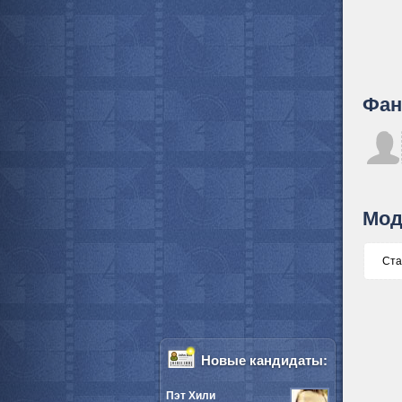
Фан
Мод
Ста
Новые кандидаты:
Пэт Хили