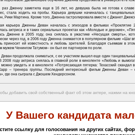
ли Королевой. Дальнейшее обучение Дженна продолжила в университете Ю
 раз Дженну заметила еще в 16 лет, но девушка была не готова к славе 
ес, стала ходить на пробы. Карьера девушки начиналась с танцевальных
н, Рики Мартина. Кроме того, Дженна гастролировала вместе с Джанет Джекс
кая карьера Дженны Деван началась с эпизодов в фильмах «Проклятие 2
лась актриса и в таких сериальных проектах как «Молодые и дерзкие», «Пя
ась Дженне в 2005 году, она снялась в ужастике «Несущая смерть», ко
ески через год, в 2006 году Дженна снимается в популярном фильме «Шаг вп
ль приносит ей известность и любовь зрителей. Благодаря съемкам в это
м мужем Ченингом Татумом– он был ее партнером по роли.
 Деван продолжала сниматься, с ее участием вышел еще один танцевальный
 2008 году актриса снялась в главной роли в киноленте «Любовь и вымогат
 можно увидеть и в киноленте «Потрясающая пятерка: Техасский скандал в 
арр – тренера группы. Последний интересный фильм Дженны Деван – 
», где она сыграла с Джошем Хендерсоном.
обы добавить свой собственный факт об этом актере, нажми на кн
У Вашего кандидата мал
стите ссылку для голосования на других сайтах, фор