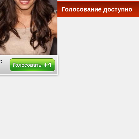
Голосование доступно
все
: