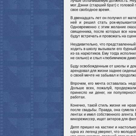
лучше оплачиваемую должность. Неуд
мог. Дэнни (старший брат) с головой
свое свободное время.
В двенадцать лет он получил от мате
ней и решил стать рок-музыканто
Одновременно с этим желание оказ
священника, после которых все начи
будут встречать и провожать на сцен
Неудивительно, что представленный
ходить в школу вызывали его бурный
из-за наркотиков. Ему тогда исполни
не сильно) и слыл «любимчиком дамо
Буду освобожденным от школы и дома
арендовал для жизни заднее сидень
о своей мечте не забывал и продолж
Впрочем, его мечта оставалась недо
Дольше всех, пожалуй, продержали
принесло ни денег, ни популярнос
работах.
Конечно, такой стиль жизни не нра
после свадьбы. Правда, она сумела 
лентах и имел собственного агента. 
кинорежиссер, ищет актеров для фил
Депп пришел на кастинг и настолько
одна из легенд уверяет, что молодой