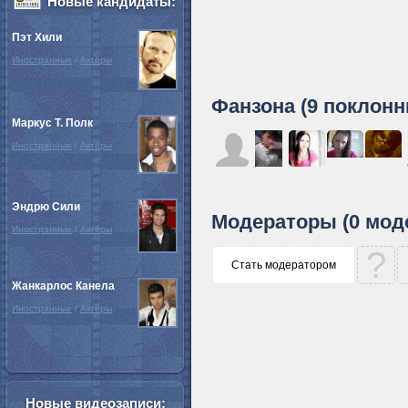
Новые кандидаты:
Пэт Хили
Иностранные
/
Актёры
Фанзона (9 поклонн
Маркус Т. Полк
Иностранные
/
Актёры
Эндрю Сили
Модераторы (0 мод
Иностранные
/
Актёры
?
Стать модератором
Жанкарлос Канела
Иностранные
/
Актёры
Новые видеозаписи: