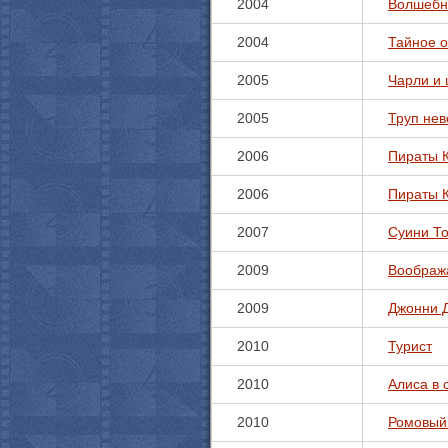
2004
Волшебн
2004
Тайное о
2005
Чарли и
2005
Труп нев
2006
Пираты К
2006
Пираты К
2007
Суини То
2009
Воображ
2009
Джонни Д
2010
Турист
2010
Алиса в 
2010
Ромовый