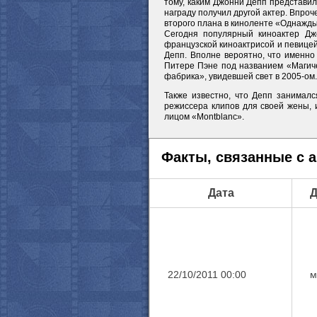
тому, каким Джонни Депп представил
награду получил другой актер. Впроч
второго плана в киноленте «Однажды 
Сегодня популярный киноактер Дж
французской киноактрисой и певице
Депп. Вполне вероятно, что именно
Питере Пэне под названием «Магиче
фабрика», увидевшей свет в 2005-ом.
Также известно, что Депп занимал
режиссера клипов для своей жены, 
лицом «Montblanc».
Факты, связанные с 
Дата
Д
22/10/2011 00:00
м