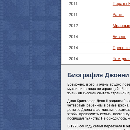
2011
Пираты К
2011
Ранго
2012
Мрачные
2014
Бивень
2014
Превосх
2014
Чем даль
Биография Джонни
Возможно, в это и очень трудно по
мужчин и никогда не играющий образ
жизнь он склонен считать странной 
Джон Кристофер Депп II родился 9 и
четвертым ребенком в семье Джона 
детство Джона счастливым невозможн
чтобы прокормить семью, поскольк
посвящал пьянству. Не обходилось, ко
В 1970-ом году семья переехала в од