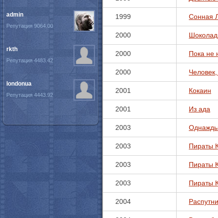
admin
1999
Сонная 
Репутация 9064.00
2000
Шоколад
rkth
2000
Пока не 
Репутация 4483.42
2000
Человек,
londonua
2001
Кокаин
Репутация 4443.92
2001
Из ада
2003
Однажды
2003
Пираты К
2003
Пираты 
2003
Пираты 
2004
Распутни