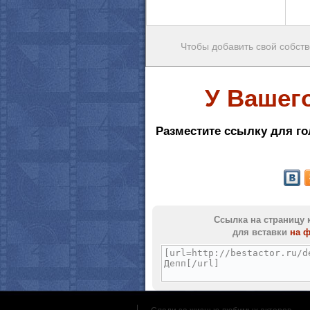
Чтобы добавить свой собств
У Вашег
Разместите ссылку для го
Ссылка на страницу 
для вставки
на 