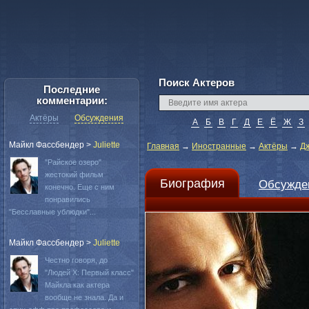
Поиск Актеров
Последние
комментарии:
Актёры
Обсуждения
А
Б
В
Г
Д
Е
Ё
Ж
З
Майкл Фассбендер
>
Juliette
Главная
→
Иностранные
→
Актёры
→
Д
"Райское озеро"
жестокий фильм
Биография
Обсужде
конечно. Еще с ним
понравились
"Бесславные ублюдки"...
Майкл Фассбендер
>
Juliette
Честно говоря, до
"Людей Х: Первый класс"
Майкла как актера
вообще не знала. Да и