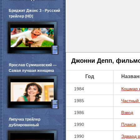
Бриджит Джонс 3 - Русский
трейлер (HD)
Джонни Депп, фильм
Ярослав Сумишевский ---
Самая лучшая женщина
Год
Назван
1984
Кошмар 
1985
Частный 
1986
Взвод
Липучка трейлер
1990
Плакса
дублированный
1990
Эдвард 