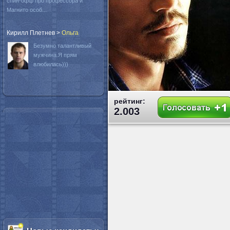
спин-офф про профессора и
Магнито особ...
Кирилл Плетнев
>
Oльга
Безумно талантливый
мужчина.Я прям
влюбилась)))
рейтинг:
2.003