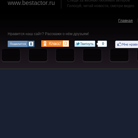
Следи за жизнью любимых актеров
www.bestactor.ru
Голосуй, читай новости, смотри видео
Главная
Нравится наш сайт? Расскажи о нём друзьям!