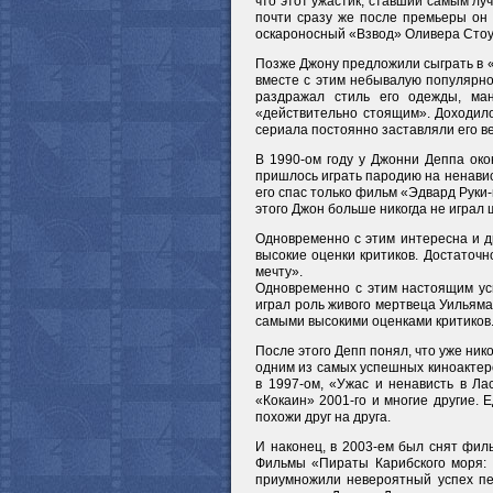
что этот ужастик, ставший самым лу
почти сразу же после премьеры он 
оскароносный «Взвод» Оливера Стоун
Позже Джону предложили сыграть в «Д
вместе с этим небывалую популярно
раздражал стиль его одежды, ман
«действительно стоящим». Доходило
сериала постоянно заставляли его в
В 1990-ом году у Джонни Деппа око
пришлось играть пародию на ненавис
его спас только фильм «Эдвард Руки
этого Джон больше никогда не играл
Одновременно с этим интересна и д
высокие оценки критиков. Достаточ
мечту».
Одновременно с этим настоящим ус
играл роль живого мертвеца Уильяма
самыми высокими оценками критиков
После этого Депп понял, что уже ник
одним из самых успешных киноактеро
в 1997-ом, «Ужас и ненависть в Ла
«Кокаин» 2001-го и многие другие. 
похожи друг на друга.
И наконец, в 2003-ем был снят фил
Фильмы «Пираты Карибского моря: С
приумножили невероятный успех пер