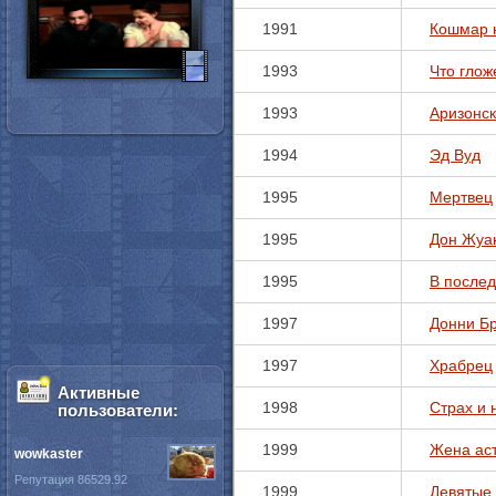
1991
Кошмар н
1993
Что глож
1993
Аризонск
1994
Эд Вуд
1995
Мертвец
1995
Дон Жуа
1995
В после
1997
Донни Б
1997
Храбрец
Активные
1998
Страх и 
пользователи:
1999
Жена ас
wowkaster
Репутация 86529.92
1999
Девятые 