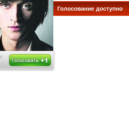
Голосование доступно
все
: