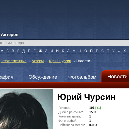
 Актеров
А
Б
В
Г
Д
Е
Ё
Ж
З
И
Й
К
Л
М
Н
О
П
Р
С
Т
У
Ф
Х
→
Отечественные
→
Актёры
→
Юрий Чурсин
→
Новости
Новости
рафия
Обсуждение
Фотоальбом
Юрий Чурсин
Голосов:
101
[+1]
Дней в рейтинге:
1507
Комментариев:
1
Фотографий:
1
Рейтинг за месяц:
0.083