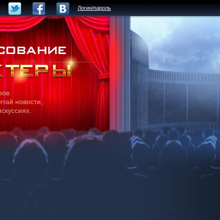
Логин/пароль
ров.
итай новости,
искуссиях.