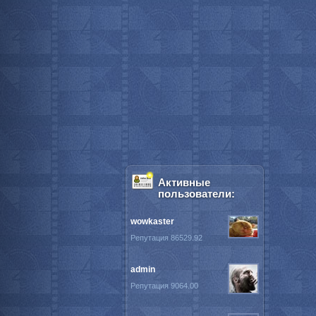
Активные
пользователи:
wowkaster
Репутация 86529.92
admin
Репутация 9064.00