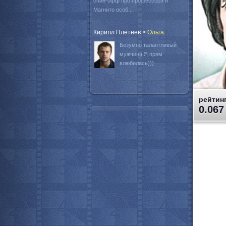
спин-офф про профессора и
Магнито особ...
Кирилл Плетнев
>
Oльга
Безумно талантливый
мужчина.Я прям
влюбилась)))
рейтинг
0.067