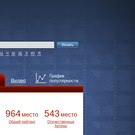
Ц
Ч
Ш
Щ
Э
Ю
Я
График
Видео
популярности
964
543
место
место
Общий рейтинг
Отечественные
Актёры