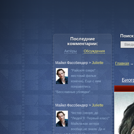
Поиск
Последние
комментарии:
Актёры
Обсуждения
Майкл Фассбендер
>
Juliette
Главная
"Райское озеро"
жестокий фильм
Биог
конечно. Еще с ним
понравились
"Бесславные ублюдки"...
Майкл Фассбендер
>
Juliette
Честно говоря, до
"Людей Х: Первый класс"
Майкла как актера
вообще не знала. Да и