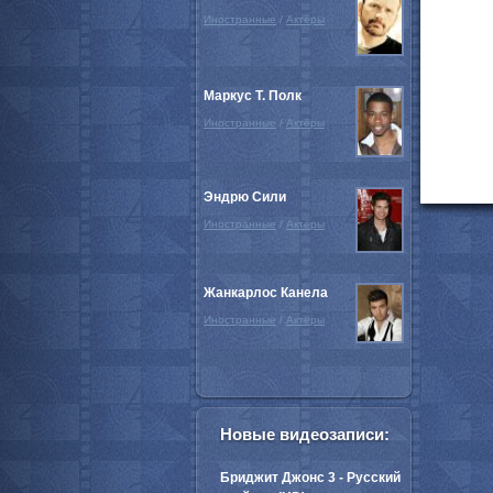
Иностранные
/
Актёры
Маркус Т. Полк
Иностранные
/
Актёры
Эндрю Сили
Иностранные
/
Актёры
Жанкарлос Канела
Иностранные
/
Актёры
Новые видеозаписи:
Бриджит Джонс 3 - Русский