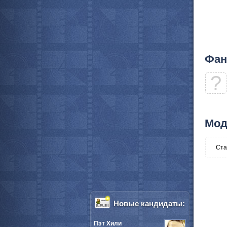
Фан
?
Мод
Ста
Новые кандидаты:
Пэт Хили