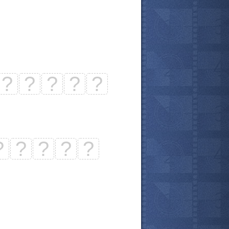
?
?
?
?
?
?
?
?
?
?