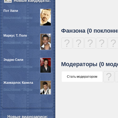
Новые кандидаты:
Пэт Хили
Иностранные
/
Актёры
Фанзона (0 поклонн
Маркус Т. Полк
?
?
?
?
?
Иностранные
/
Актёры
Эндрю Сили
Модераторы (0 мод
Иностранные
/
Актёры
?
Стать модератором
Жанкарлос Канела
Иностранные
/
Актёры
Новые видеозаписи: