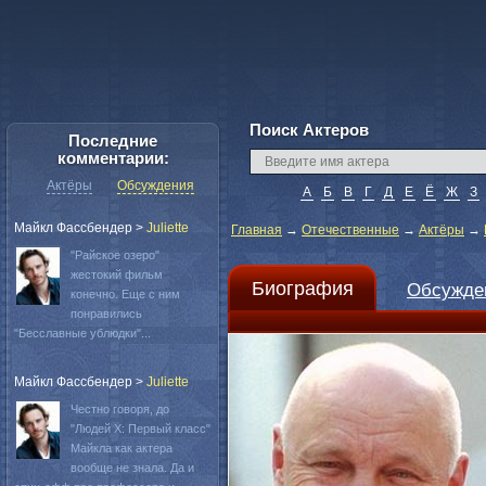
Поиск Актеров
Последние
комментарии:
Актёры
Обсуждения
А
Б
В
Г
Д
Е
Ё
Ж
З
Майкл Фассбендер
>
Juliette
Главная
→
Отечественные
→
Актёры
→
"Райское озеро"
жестокий фильм
Биография
Обсужде
конечно. Еще с ним
понравились
"Бесславные ублюдки"...
Майкл Фассбендер
>
Juliette
Честно говоря, до
"Людей Х: Первый класс"
Майкла как актера
вообще не знала. Да и