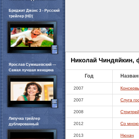
Бриджит Джонс 3 - Русский
трейлер (HD)
Николай Чиндяйкин,
Ярослав Сумишевский ---
Самая лучшая женщина
Год
Назван
2007
Консерв
2007
Слуга го
2008
Стритре
Липучка трейлер
2012
Со мною 
дублированный
2013
Нюхач