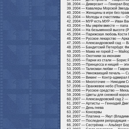
38. 2004 — Диверсант — Генерал Во
39. 2004 — Кавалеры Морской Звезд
40. 2004 — Женщины в игре без прав
41. 2004 — Молоды и счастливы — О
42. 2004 — МУР есть МУР — Иван Ва
43. 2004 — Мы умрём вместе — папа
44. 2004 — На безымянной высоте (Р
45. 2004 — Парижская любовь Кости 
46. 2004 — Русское лекарство — Арк
47. 2005 — Александровский сад — 
48. 2005 — Бандитский Петербург. Ф
49. 2005 — Мама не горюй 2 — Майо
50. 2005 — Охотники за иконами
51. 2005 — Парни из стали — Борис 
52. 2005 — Принцесса и нищий — эп
53. 2005 — Талисман любви — Гаври
54. 2005 — Умножающий печаль — 
55. 2006 — Викинг — Контр-адмирал
56. 2006 — Многоточие — Никодим Се
57. 2006 — Оранжевое небо (Помара
58. 2006 — Русское средство — Мих
59. 2006 — Цветы для снежной коро
60. 2007 — Александровский сад 2 
61. 2007 — Артисты — Геннадий Дми
62. 2007 — День гнева
63. 2007 — Консервы
64. 2007 — Платина — Якут (Владими
65. 2007 — Последняя репродукция 
66. 2007 — Сестрёнка — Альберт Бо