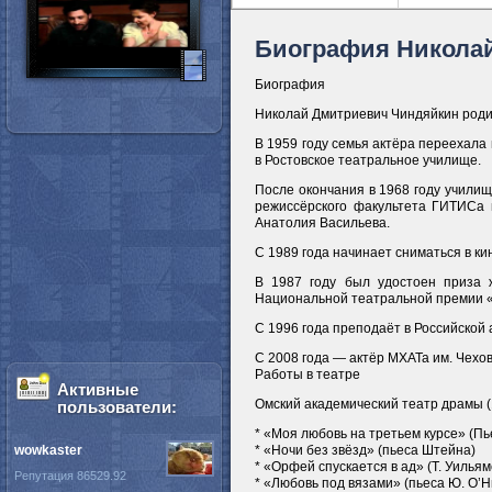
Биография Никола
Биография
Николай Дмитриевич Чиндяйкин родил
В 1959 году семья актёра переехала 
в Ростовское театральное училище.
После окончания в 1968 году училищ
режиссёрского факультета ГИТИСа н
Анатолия Васильева.
С 1989 года начинает сниматься в ки
В 1987 году был удостоен приза 
Национальной театральной премии «
С 1996 года преподаёт в Российской 
C 2008 года — актёр МХАТа им. Чехов
Работы в театре
Активные
Омский академический театр драмы 
пользователи:
* «Моя любовь на третьем курсе» (П
wowkaster
* «Ночи без звёзд» (пьеса Штейна)
* «Орфей спускается в ад» (Т. Уильям
Репутация 86529.92
* «Любовь под вязами» (пьеса Ю. О’Н