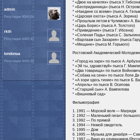
* «Двое на качелях» (пьеса У. Гибсона
* «Бесприданница» (пьеса Н. Островс
admin
* «Наедине со всеми» (пьеса А. Гель
* «Царская охота» (пьеса А. Зорина)
Репутация 9064.00
* «Прошлым летом в Чулимске» А. В
* «Царь Борис» (пьеса А. Толстого)
* «Привидение» (пьеса Г. Ибсена)
rkth
* «Соленая Падь» (пьеса С. Залыгина
Репутация 4483.42
* «Варлаам сын Захария» (пьеса Гару
* «Мещане» (пьеса М. Горького)
Ростовский Академический Молодежн
londonua
Репутация 4443.92
* «Город на заре» по пьесе А. Арбузо
* «Эй ты, здравствуй» пьеса Г. Мамл
* «Два товарища» по пьесе Войнович
* «Собака на сене» по пьесе Лопе Де
* «А зори здесь тихие» по пьесе Б. В
* «Апрель» по пьесе В. Осипова
* «Старший сын» А. Вампилова
* «Вишневый сад»
Фильмография
1. 1991 — Морской волк — Магридж
2. 1992 — Маленький гигант большого
3. 1992 — По прямой
4. 1994 — Немой свидетель
5. 1995 — Дом
6. 1995 — Музыка для декабря — Са
7. 1997 — Вино из одуванчиков (Росси