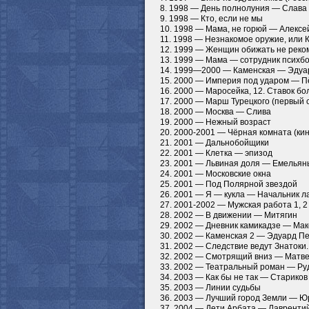
8. 1998 — День полнолуния — Слава
9. 1998 — Кто, если не мы
10. 1998 — Мама, не горюй — Алексе
11. 1998 — Незнакомое оружие, или 
12. 1999 — Женщин обижать не реко
13. 1999 — Мама — сотрудник психб
14. 1999—2000 — Каменская — Эдуар
15. 2000 — Империя под ударом — П
16. 2000 — Маросейка, 12. Ставок бо
17. 2000 — Марш Турецкого (первый 
18. 2000 — Москва — Слива
19. 2000 — Нежный возраст
20. 2000-2001 — Чёрная комната (ки
21. 2001 — Дальнобойщики
22. 2001 — Клетка — эпизод
23. 2001 — Львиная доля — Емельян
24. 2001 — Московские окна
25. 2001 — Под Полярной звездой
26. 2001 — Я — кукла — Начальник л
27. 2001-2002 — Мужская работа 1, 
28. 2002 — В движении — Митягин
29. 2002 — Дневник камикадзе — Ма
30. 2002 — Каменская 2 — Эдуард П
31. 2002 — Следствие ведут Знатоки.
32. 2002 — Смотрящий вниз — Матв
33. 2002 — Театральный роман — Р
34. 2003 — Как бы не так — Стариков
35. 2003 — Линии судьбы
36. 2003 — Лучший город Земли — Ю
37. 2004 — Дети Арбата — Лавренти