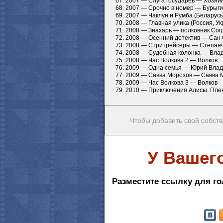
67. 2007 — Слуга государев — Хозяи
68. 2007 — Срочно в номер — Бурыги
69. 2007 — Чаклун и Румба (Беларус
70. 2008 — Главная улика (Россия, У
71. 2008 — Знахарь — полковник Со
72. 2008 — Осенний детектив — Сан
73. 2008 — Стритрейсеры — Степан
74. 2008 — Судебная колонка — Вла
75. 2008 — Час Волкова 2 — Волков
76. 2009 — Одна семья — Юрий Влад
77. 2009 — Савва Морозов — Савва 
78. 2009 — Час Волкова 3 — Волков
79. 2010 — Приключения Алисы. Пле
Чтобы добавить свой собств
У Вашег
Разместите ссылку для го