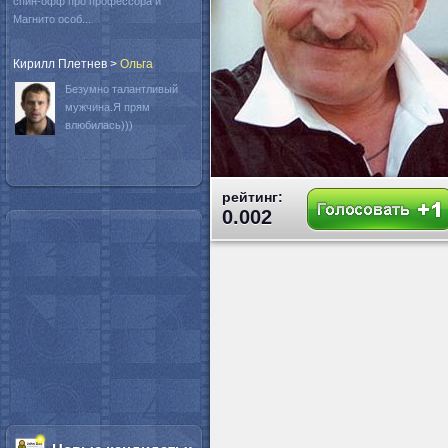
спин-офф про профессора и
Магнито особ...
Кирилл Плетнев
>
Oльга
Безумно талантливый
мужчина.Я прям
влюбилась)))
рейтинг:
0.002