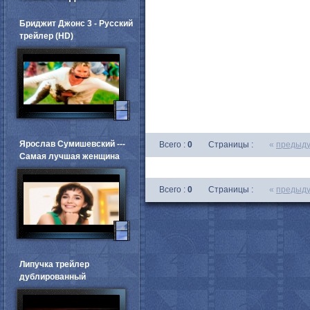
Бриджит Джонс 3 - Русский
трейлер (HD)
Ярослав Сумишевский ---
Всего :
0
Страницы :
«
предыд
Самая лучшая женщина
Всего :
0
Страницы :
«
предыд
Липучка трейлер
дублированный