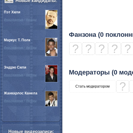
Новые кандидаты:
Пэт Хили
Иностранные
/
Актёры
Фанзона (0 поклонн
Маркус Т. Полк
?
?
?
?
?
Иностранные
/
Актёры
Эндрю Сили
Модераторы (0 мод
Иностранные
/
Актёры
?
Стать модератором
Жанкарлос Канела
Иностранные
/
Актёры
Новые видеозаписи: