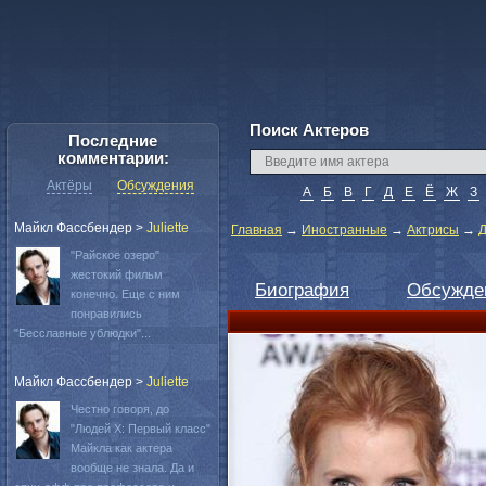
Поиск Актеров
Последние
комментарии:
Актёры
Обсуждения
А
Б
В
Г
Д
Е
Ё
Ж
З
Майкл Фассбендер
>
Juliette
Главная
→
Иностранные
→
Актрисы
→
Д
"Райское озеро"
жестокий фильм
Биография
Обсужде
конечно. Еще с ним
понравились
"Бесславные ублюдки"...
Майкл Фассбендер
>
Juliette
Честно говоря, до
"Людей Х: Первый класс"
Майкла как актера
вообще не знала. Да и