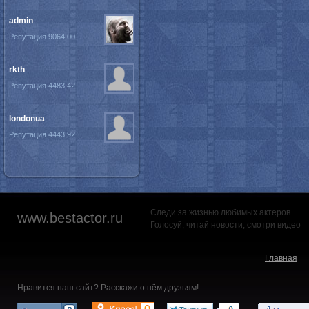
admin
Репутация 9064.00
rkth
Репутация 4483.42
londonua
Репутация 4443.92
Следи за жизнью любимых актеров
www.bestactor.ru
Голосуй, читай новости, смотри видео
Главная
Нравится наш сайт? Расскажи о нём друзьям!