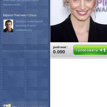
спин-офф про профессора и
Магнито особ...
Кирилл Плетнев
>
Oльга
Безумно талантливый
мужчина.Я прям
влюбилась)))
рейтинг:
0.000