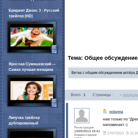
Бриджит Джонс 3 - Русский
трейлер (HD)
Тема: Общее обсуждение
Ярослав Сумишевский ---
Самая лучшая женщина
Ветка с общим обсуждением актёра 
Всего :
1
Страницы :
«
предыд
polanna
Липучка трейлер
наю только по "Дре
дублированный
напоминает.-)
Регистрация:
13/05/2013 16:41
27/07/2013
21:1
Комментариев: