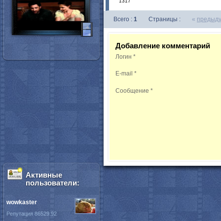
1317
Всего :
1
Страницы :
«
предыд
Добавление комментарий
Логин
*
E-mail
*
Сообщение
*
Активные
пользователи:
wowkaster
Репутация 86529.92