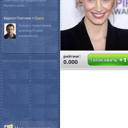
спин-офф про профессора и
Магнито особ...
Кирилл Плетнев
>
Oльга
Безумно талантливый
мужчина.Я прям
влюбилась)))
рейтинг:
0.000