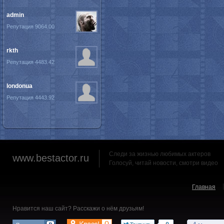
admin
Репутация 9064.00
rkth
Репутация 4483.42
londonua
Репутация 4443.92
Следи за жизнью любимых актеров
www.bestactor.ru
Голосуй, читай новости, смотри видео
Главная
Нравится наш сайт? Расскажи о нём друзьям!