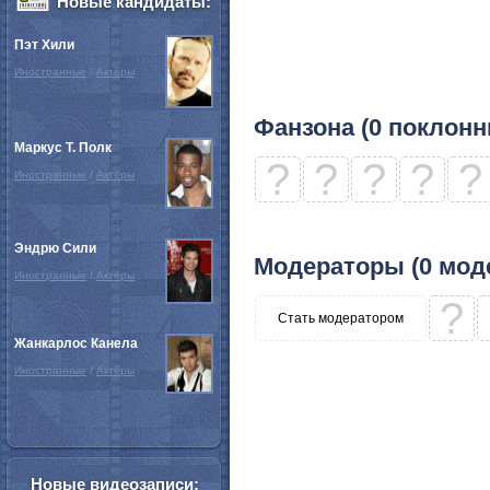
Новые кандидаты:
Пэт Хили
Иностранные
/
Актёры
Фанзона (0 поклонн
Маркус Т. Полк
?
?
?
?
?
Иностранные
/
Актёры
Эндрю Сили
Модераторы (0 мод
Иностранные
/
Актёры
?
Стать модератором
Жанкарлос Канела
Иностранные
/
Актёры
Новые видеозаписи: