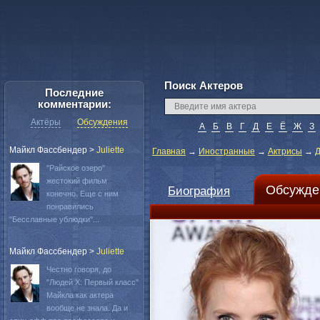
Поиск Актеров
Последние
комментарии:
Актёры
Обсуждения
А
Б
В
Г
Д
Е
Ё
Ж
З
Майкл Фассбендер
>
Juliette
Главная
→
Иностранные
→
Актрисы
→
Д
"Райское озеро"
жестокий фильм
Обсужде
Биография
конечно. Еще с ним
понравились
"Бесславные ублюдки"...
Майкл Фассбендер
>
Juliette
Честно говоря, до
"Людей Х: Первый класс"
Майкла как актера
вообще не знала. Да и