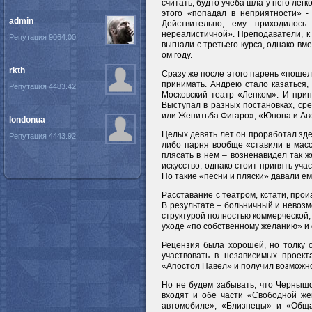
считать, будто учеба шла у него легк
этого «попадал в неприятности» -
admin
Действительно, ему приходилось
нереалистичной». Преподаватели, к т
Репутация 9064.00
выгнали с третьего курса, однако вм
ом году.
rkth
Сразу же после этого парень «пошел 
принимать. Андрею стало казаться, 
Репутация 4483.42
Московский театр «Ленком». И прин
Выступал в разных постановках, ср
или Женитьба Фигаро», «Юнона и Аво
londonua
Целых девять лет он проработал здес
Репутация 4443.92
либо парня вообще «ставили в масс
плясать в нем – возненавидел так же
искусство, однако стоит принять уча
Но такие «песни и пляски» давали ем
Расставание с театром, кстати, прои
В результате – больничный и невозм
структурой полностью коммерческой,
уходе «по собственному желанию» и 
Рецензия была хорошей, но толку о
участвовать в независимых проект
«Апостол Павел» и получил возможн
Но не будем забывать, что Чернышо
входят и обе части «Свободной же
автомобиле», «Близнецы» и «Обща