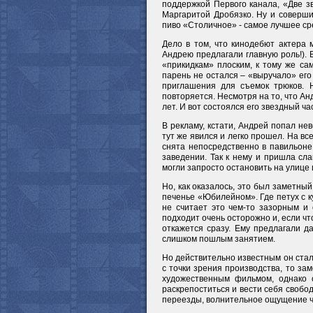
поддержкой Первого канала, «Две з
Маргаритой Дробязко. Ну и совершил
пиво «Столичное» - самое лучшее сре
Дело в том, что кинодебют актера 
Андрею предлагали главную роль!). 
«прикидкам» плоским, к тому же са
парень не остался – «выручало» его
приглашения для съемок трюков. 
повторяется. Несмотря на то, что Ан
лет. И вот состоялся его звездный ч
В рекламу, кстати, Андрей попал не
тут же явился и легко прошел. На вс
снята непосредственно в павильоне
заведении. Так к нему и пришла сл
могли запросто остановить на улице 
Но, как оказалось, это был заметны
печенье «Юбилейном». Где петух с ку
не считает это чем-то зазорным и 
подходит очень осторожно и, если чт
откажется сразу. Ему предлагали да
слишком пошлым занятием.
Но действительно известным он стал 
с точки зрения производства, то з
художественным фильмом, однако 
раскрепоститься и вести себя свобод
переезды, волнительное ощущение чег