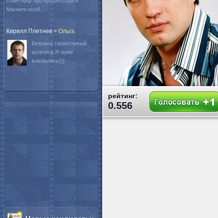
спин-офф про профессора и
Магнито особ...
Кирилл Плетнев
>
Oльга
Безумно талантливый
мужчина.Я прям
влюбилась)))
рейтинг:
0.556