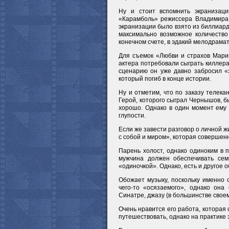
Ну и стоит вспомнить экранизац
«Карамболь» режиссера Владимира Д
экранизации было взято из биллиарда
максимально возможное количество
конечном счете, в эдакий мелодрама
Для съемок «Любви и страхов Марии
актера потребовали сыграть киллера,
сценарию он уже давно забросил «э
который погиб в конце истории.
Ну и отметим, что по заказу телек
Герой, которого сыграл Чернышов, 
хорошо. Однако в один момент ему 
глупости.
Если же завести разговор о личной 
с собой и миром», которая совершен
Парень холост, однако одиноким в 
мужчина должен обеспечивать сем
«одиночкой». Однако, есть и другое 
Обожает музыку, поскольку именно о
чего-то «осязаемого», однако она
Синатре, джазу (в большинстве своем
Очень нравится его работа, которая 
путешествовать, однако на практике 