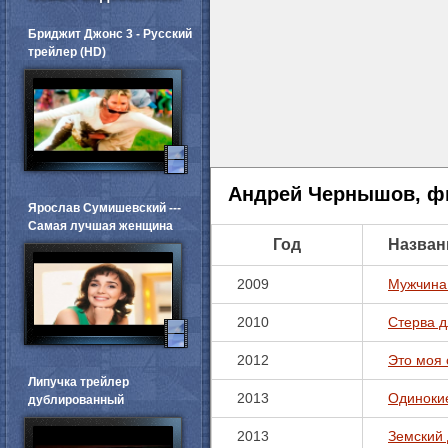
Бриджит Джонс 3 - Русский
трейлер (HD)
Андрей Чернышов, ф
Ярослав Сумишевский ---
Самая лучшая женщина
Год
Назван
2009
Мужчина 
2010
Стерва 
2012
Это моя 
Липучка трейлер
2013
Одиноки
дублированный
2013
Земский 