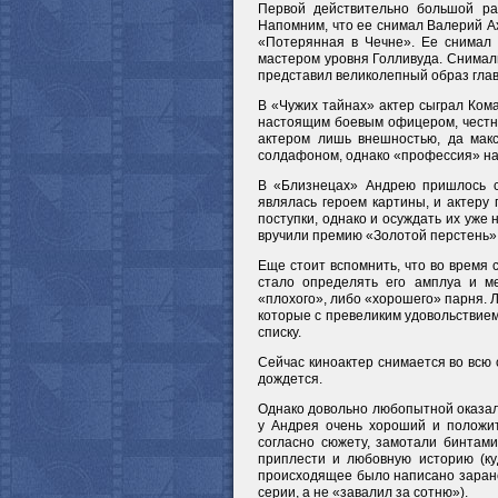
Первой действительно большой ра
Напомним, что ее снимал Валерий А
«Потерянная в Чечне». Ее снимал
мастером уровня Голливуда. Снимали
представил великолепный образ глав
В «Чужих тайнах» актер сыграл Кома
настоящим боевым офицером, честны
актером лишь внешностью, да мак
солдафоном, однако «профессия» на
В «Близнецах» Андрею пришлось сы
являлась героем картины, и актеру 
поступки, однако и осуждать их уже
вручили премию «Золотой перстень»
Еще стоит вспомнить, что во время
стало определять его амплуа и м
«плохого», либо «хорошего» парня. Л
которые с превеликим удовольствие
списку.
Сейчас киноактер снимается во всю 
дождется.
Однако довольно любопытной оказала
у Андрея очень хороший и положит
согласно сюжету, замотали бинтами
приплести и любовную историю (куд
происходящее было написано заранее
серии, а не «завалил за сотню»).