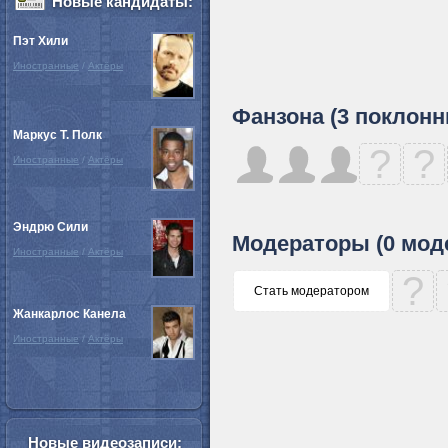
Новые кандидаты:
Пэт Хили
Иностранные
/
Актёры
Фанзона (3 поклонн
Маркус Т. Полк
?
?
Иностранные
/
Актёры
Эндрю Сили
Модераторы (0 мод
Иностранные
/
Актёры
?
Стать модератором
Жанкарлос Канела
Иностранные
/
Актёры
Новые видеозаписи: