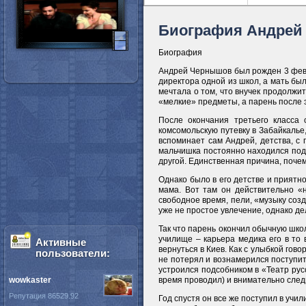
Биография Андрей
Биография
Андрей Чернышов был рожден 3 феврал
директора одной из школ, а мать бы
мечтала о том, что внучек продолжит
«мелкие» предметы, а парень после э
После окончания третьего класса
комсомольскую путевку в Забайкалье
вспоминает сам Андрей, детства, с 
мальчишка постоянно находился под 
другой. Единственная причина, почем
Однако было в его детстве и приятн
мама. Вот там он действительно «н
свободное время, пели, «музыку созд
уже не простое увлечение, однако де
Так что парень окончил обычную школ
училище – карьера медика его в то
Активные
вернуться в Киев. Как с улыбкой гов
пользователи:
не потерял и вознамерился поступит
устроился подсобником в «Театр русс
wowkaster
время проводил) и внимательно след
Репутация 86529.92
Год спустя он все же поступил в уч