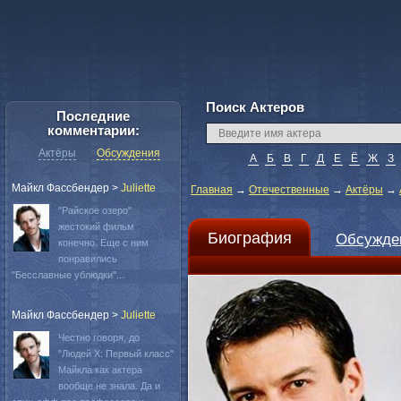
Поиск Актеров
Последние
комментарии:
Актёры
Обсуждения
А
Б
В
Г
Д
Е
Ё
Ж
З
Майкл Фассбендер
>
Juliette
Главная
→
Отечественные
→
Актёры
→
"Райское озеро"
жестокий фильм
Биография
Обсужде
конечно. Еще с ним
понравились
"Бесславные ублюдки"...
Майкл Фассбендер
>
Juliette
Честно говоря, до
"Людей Х: Первый класс"
Майкла как актера
вообще не знала. Да и