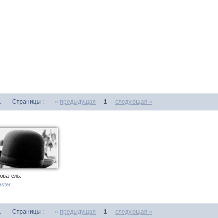
1
Страницы :
«
предыдущая
1
следующая »
ователь:
ster
1
Страницы :
«
предыдущая
1
следующая »