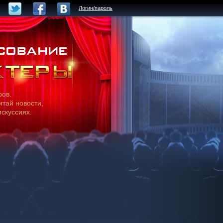
Логин/пароль
ров.
итай новости,
искуссиях.