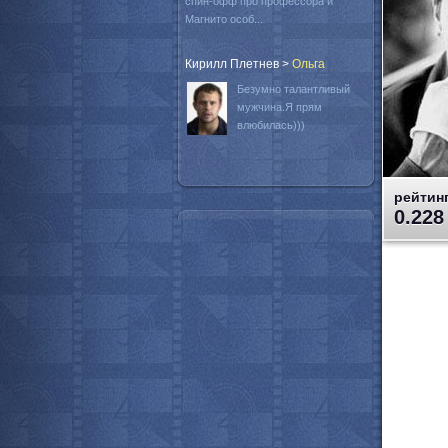
спин-офф про профессора и
Магнито особ...
Кирилл Плетнев
>
Oльга
Безумно талантливый
мужчина.Я прям
влюбилась)))
рейтинг
0.228