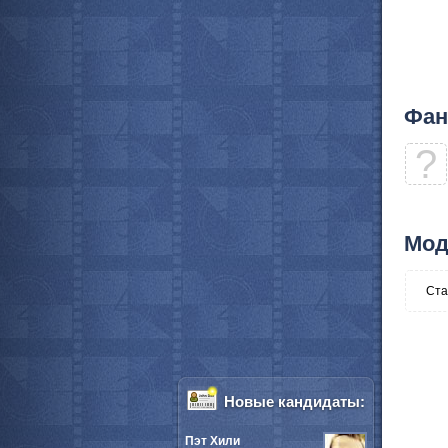
Фан
?
Мод
Ста
Новые кандидаты:
Пэт Хили