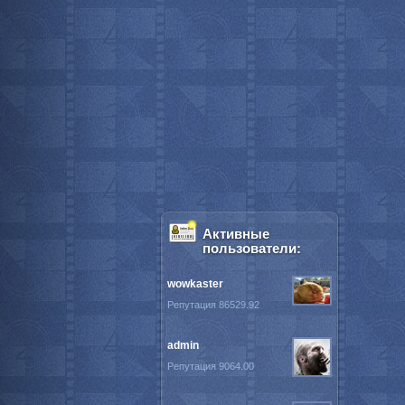
Активные
пользователи:
wowkaster
Репутация 86529.92
admin
Репутация 9064.00