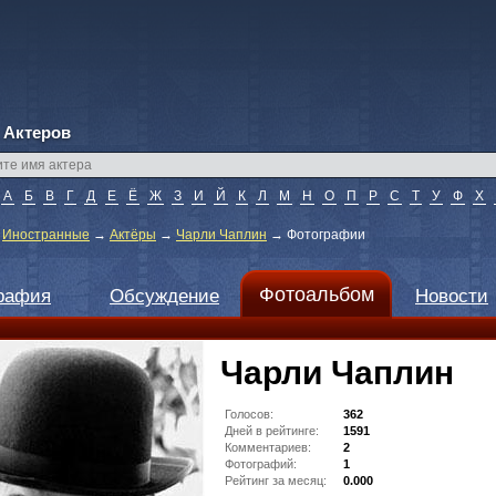
 Актеров
А
Б
В
Г
Д
Е
Ё
Ж
З
И
Й
К
Л
М
Н
О
П
Р
С
Т
У
Ф
Х
→
Иностранные
→
Актёры
→
Чарли Чаплин
→
Фотографии
Фотоальбом
рафия
Обсуждение
Новости
Чарли Чаплин
Голосов:
362
Дней в рейтинге:
1591
Комментариев:
2
Фотографий:
1
Рейтинг за месяц:
0.000