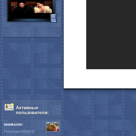
Активные
пользователи:
wowkaster
Репутация 86529.92