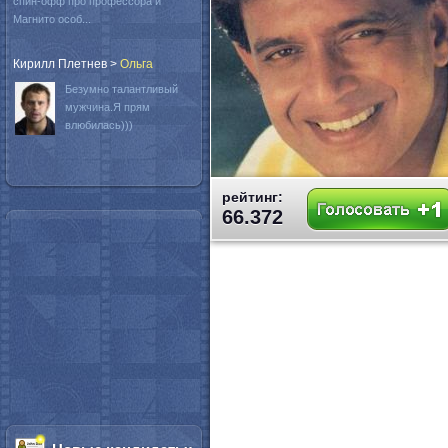
спин-офф про профессора и
Магнито особ...
Кирилл Плетнев
>
Oльга
Безумно талантливый
мужчина.Я прям
влюбилась)))
рейтинг:
66.372