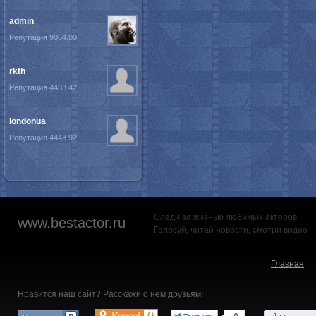
admin
Репутация 9064.00
rkth
Репутация 4483.42
londonua
Репутация 4443.92
Следи за жизнью любимых актеров
www.bestactor.ru
Голосуй, читай новости, смотри видео
Главная
Нравится наш сайт? Расскажи о нём друзьям!