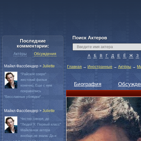
Поиск Актеров
Последние
комментарии:
Актёры
Обсуждения
А
Б
В
Г
Д
Е
Ё
Ж
З
Майкл Фассбендер
>
Juliette
Главная
→
Иностранные
→
Актёры
→
М
"Райское озеро"
жестокий фильм
Биография
Обсужде
конечно. Еще с ним
понравились
"Бесславные ублюдки"...
Майкл Фассбендер
>
Juliette
Честно говоря, до
"Людей Х: Первый класс"
Майкла как актера
вообще не знала. Да и