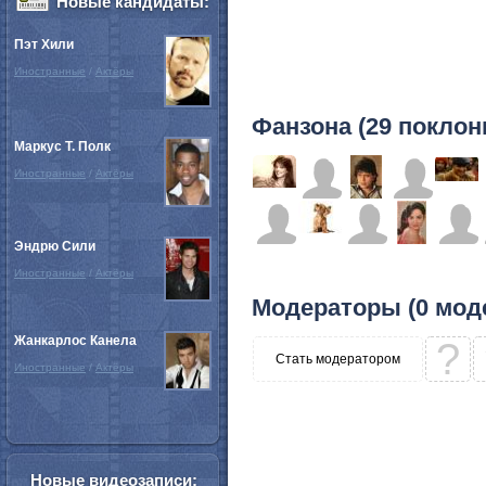
Новые кандидаты:
Пэт Хили
Иностранные
/
Актёры
Фанзона (29 поклон
Маркус Т. Полк
Иностранные
/
Актёры
Эндрю Сили
Иностранные
/
Актёры
Модераторы (0 мод
Жанкарлос Канела
?
Стать модератором
Иностранные
/
Актёры
Новые видеозаписи: