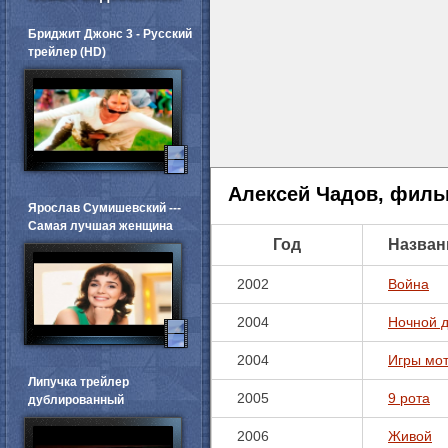
Бриджит Джонс 3 - Русский
трейлер (HD)
Алексей Чадов, филь
Ярослав Сумишевский ---
Самая лучшая женщина
Год
Назван
2002
Война
2004
Ночной 
2004
Игры мо
Липучка трейлер
2005
9 рота
дублированный
2006
Живой