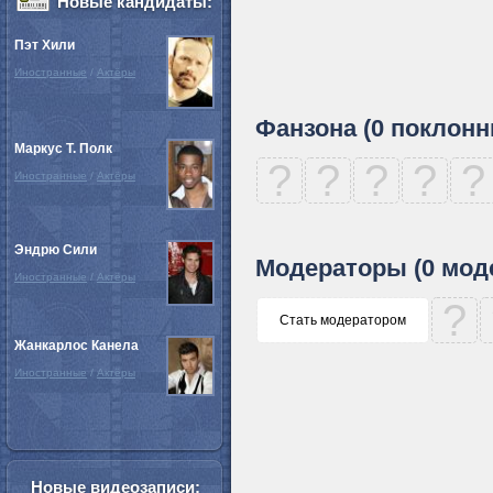
Новые кандидаты:
Пэт Хили
Иностранные
/
Актёры
Фанзона (0 поклонн
Маркус Т. Полк
?
?
?
?
?
Иностранные
/
Актёры
Эндрю Сили
Модераторы (0 мод
Иностранные
/
Актёры
?
Стать модератором
Жанкарлос Канела
Иностранные
/
Актёры
Новые видеозаписи: