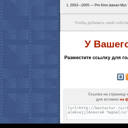
1. 2003—2005 — Pro Kino (канал Муз 
Чтобы добавить свой собств
У Вашег
Разместите ссылку для го
Ссылка на страницу 
для вставки
на 