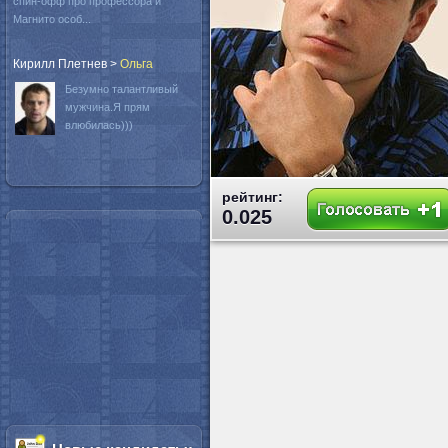
спин-офф про профессора и
Магнито особ...
Кирилл Плетнев
>
Oльга
Безумно талантливый
мужчина.Я прям
влюбилась)))
рейтинг:
0.025