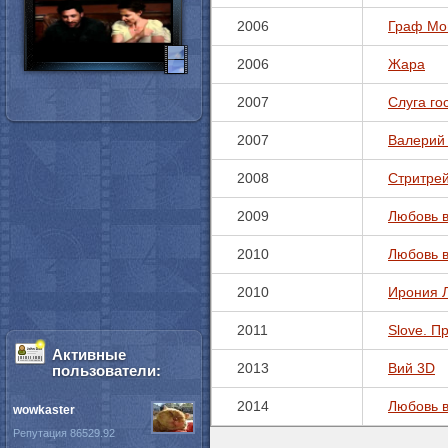
2006
Граф Мо
2006
Жара
2007
Слуга го
2007
Валерий
2008
Стритре
2009
Любовь 
2010
Любовь в
2010
Ирония 
2011
Slove. П
Активные
2013
Вий 3D
пользователи:
2014
Любовь в
wowkaster
Репутация 86529.92