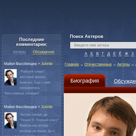
Поиск Актеров
Последние
комментарии:
Актёры
Обсуждения
А
Б
В
Г
Д
Е
Ё
Ж
З
Майкл Фассбендер
>
Juliette
Главная
→
Отечественные
→
Актёры
→
"Райское озеро"
жестокий фильм
Биография
Обсужде
конечно. Еще с ним
понравились
"Бесславные ублюдки"...
Майкл Фассбендер
>
Juliette
Честно говоря, до
"Людей Х: Первый класс"
Майкла как актера
вообще не знала. Да и