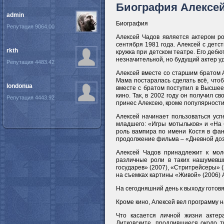
Биография Алексе
admin
Биография
Репутация 9064.00
Алексей Чадов является актером ро
сентября 1981 года. Алексей с детс
rkth
кружка при детском театре. Его деб
незначительной, но будущий актер у
Репутация 4483.42
Алексей вместе со старшим братом 
Мама постаралась сделать всё, что
londonua
вместе с братом поступил в Высшее
кино. Так, в 2002 году он получил 
Репутация 4443.92
принес Алексею, кроме популярност
Алексей начинает пользоваться усп
младшего: «Игры мотыльков» и «На 
роль вампира по имени Костя в фан
продолжение фильма – «Дневной доз
Алексей Чадов принадлежит к моло
различные роли в таких нашумевши
государев» (2007), «Стритрейсеры» (
на съемках картины «Живой» (2006) 
На сегодняшний день к выходу готовя
Кроме кино, Алексей вел программу н
Что касается личной жизни акте
Дитковските, продлившиеся около т