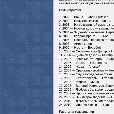
сегодня молодые люди уже не вместе
Фильмография
1. 2002 — Война — Иван Ермаков
2. 2003 — Игры мотыльков — Костя
3. 2003 — На безымянной высоте (т
4. 2004 — Ночной дозор — вампир К
5. 2004 — 32 декабря — Антон / Серг
6. 2005 — Второй фронт — Быков
7. 2005 — Последний поезд со станц
8. 2005 — Американец
9. 2005 — 9 рота — Воробей
10. 2006 — Серко — казак Дмитрий 
11. 2006 — Дневной дозор — вампир
12. 2006 — Граф Монтенегро — Анд
13. 2006 — Живой — Священник
14. 2006 — Жара — Алексей
15. 2007 — Оранжевая любовь — Ром
16. 2007 — Слуга государев — Энжи
17. 2008 — Стритрейсеры — Степан
18. 2008 — Мираж — Миша
19. 2008 — Валерий Харламов. Допо
20. 2009 — Любовь в большом город
21. 2009 — Пророк: миссия пятого ан
22. 2009 — Вий (в производстве) — П
23. 2010 — Любовь в большом городе
24. 2010 — Ирония любви — Иван
Работа на телевидении