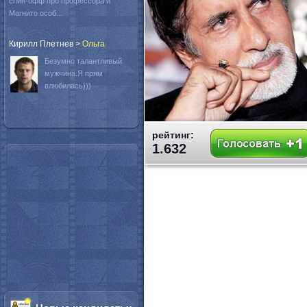
спин-офф про профессора и
Магнито особ...
Кирилл Плетнев
>
Oльга
Безумно талантливый
мужчина.Я прям
влюбилась)))
рейтинг:
1.632