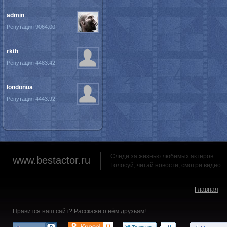
admin
Репутация 9064.00
rkth
Репутация 4483.42
londonua
Репутация 4443.92
Следи за жизнью любимых актеров
www.bestactor.ru
Голосуй, читай новости, смотри видео
Главная
Нравится наш сайт? Расскажи о нём друзьям!