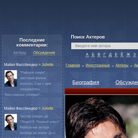
Поиск Актеров
Последние
комментарии:
Актёры
Обсуждения
А
Б
В
Г
Д
Е
Ё
Ж
З
Майкл Фассбендер
>
Juliette
Главная
→
Иностранные
→
Актёры
→
А
"Райское озеро"
жестокий фильм
Биография
Обсужде
конечно. Еще с ним
понравились
"Бесславные ублюдки"...
Майкл Фассбендер
>
Juliette
Честно говоря, до
"Людей Х: Первый класс"
Майкла как актера
вообще не знала. Да и