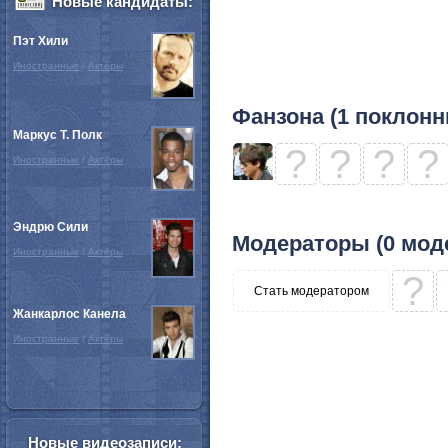
Новые кандидаты:
Пэт Хили
Иностранные
/
Актёры
Фанзона (1 поклонн
Маркус Т. Полк
?
?
?
?
Иностранные
/
Актёры
Эндрю Сили
Модераторы (0 мод
Иностранные
/
Актёры
?
Стать модератором
Жанкарлос Канела
Иностранные
/
Актёры
Новые видеозаписи: