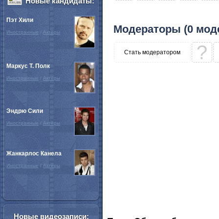
Новые кандидаты:
Пэт Хили
Модераторы (0 мод
Иностранные
/
Актёры
?
Стать модератором
Маркус Т. Полк
Иностранные
/
Актёры
Эндрю Сили
Иностранные
/
Актёры
Жанкарлос Канела
Иностранные
/
Актёры
Новые видеозаписи: