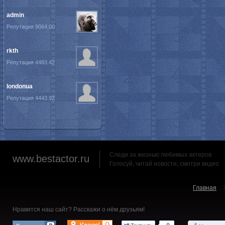
admin
Репутация 9064.00
rkth
Репутация 4483.42
londonua
Репутация 4443.92
Следи за жизнью любимых актеров
www.bestactor.ru
Голосуй, читай новости, смотри видео
Главная
Нравится наш сайт? Расскажи о нём друзьям!