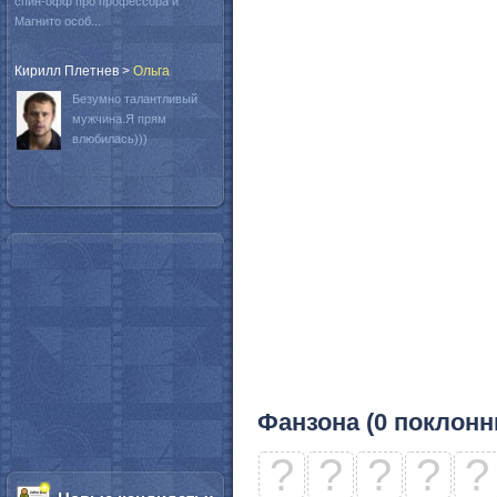
спин-офф про профессора и
Магнито особ...
Кирилл Плетнев
>
Oльга
Безумно талантливый
мужчина.Я прям
влюбилась)))
Фанзона (0 поклонн
?
?
?
?
?