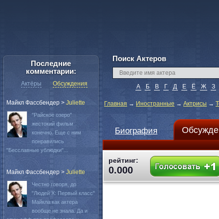
Поиск Актеров
Последние
комментарии:
Актёры
Обсуждения
А
Б
В
Г
Д
Е
Ё
Ж
З
Майкл Фассбендер
>
Juliette
Главная
→
Иностранные
→
Актрисы
→
T
"Райское озеро"
жестокий фильм
Обсужде
Биография
конечно. Еще с ним
понравились
"Бесславные ублюдки"...
рейтинг:
0.000
Майкл Фассбендер
>
Juliette
Честно говоря, до
"Людей Х: Первый класс"
Майкла как актера
вообще не знала. Да и