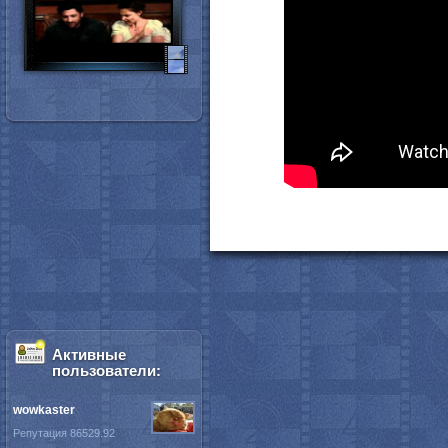
Активные
пользователи:
wowkaster
Репутация 86529.92