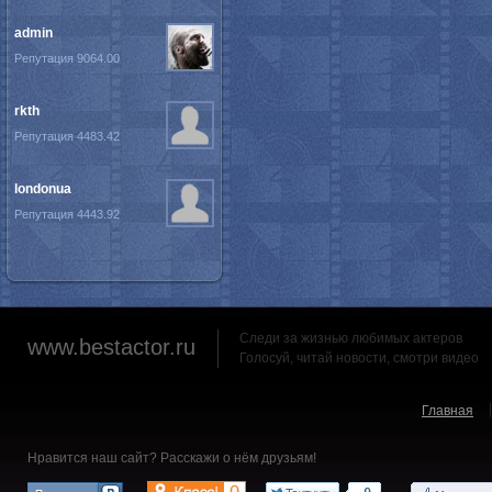
admin
Репутация 9064.00
rkth
Репутация 4483.42
londonua
Репутация 4443.92
Следи за жизнью любимых актеров
www.bestactor.ru
Голосуй, читай новости, смотри видео
Главная
Нравится наш сайт? Расскажи о нём друзьям!