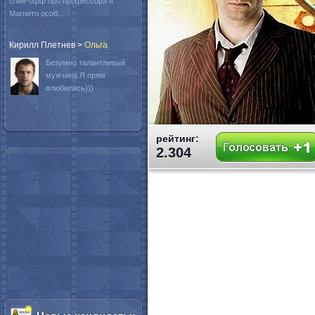
спин-офф про профессора и
Магнито особ...
Кирилл Плетнев
>
Oльга
Безумно талантливый
мужчина.Я прям
влюбилась)))
рейтинг:
2.304