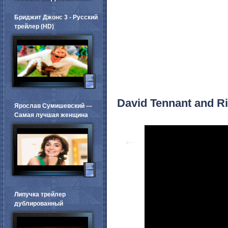
Бриджит Джонс 3 - Русский
трейлер (HD)
David Tennant and Ri
Ярослав Сумишевский ---
Самая лучшая женщина
←
Липучка трейлер
дублированный