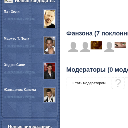
Новые кандидаты:
Пэт Хили
Иностранные
/
Актёры
Фанзона (7 поклонн
Маркус Т. Полк
Иностранные
/
Актёры
Эндрю Сили
Модераторы (0 мод
Иностранные
/
Актёры
?
Стать модератором
Жанкарлос Канела
Иностранные
/
Актёры
Новые видеозаписи: