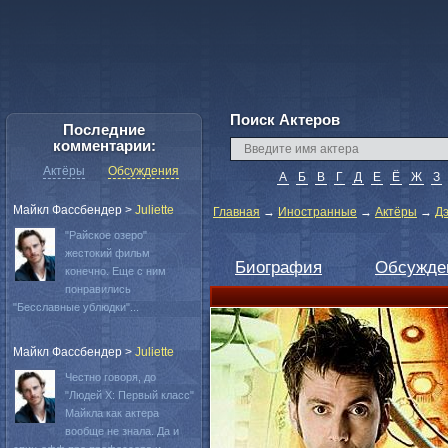
Поиск Актеров
Последние
комментарии:
Актёры
Обсуждения
А
Б
В
Г
Д
Е
Ё
Ж
З
Майкл Фассбендер
>
Juliette
Главная
→
Иностранные
→
Актёры
→
Дэ
"Райское озеро"
жестокий фильм
Биография
Обсужде
конечно. Еще с ним
понравились
"Бесславные ублюдки"...
Майкл Фассбендер
>
Juliette
Честно говоря, до
"Людей Х: Первый класс"
Майкла как актера
вообще не знала. Да и