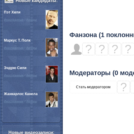
Новые кандидаты:
Пэт Хили
Иностранные
/
Актёры
Фанзона (1 поклонн
Маркус Т. Полк
?
?
?
?
Иностранные
/
Актёры
Эндрю Сили
Модераторы (0 мод
Иностранные
/
Актёры
?
Стать модератором
Жанкарлос Канела
Иностранные
/
Актёры
Новые видеозаписи: