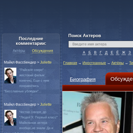
Поиск Актеров
Последние
комментарии:
Актёры
Обсуждения
А
Б
В
Г
Д
Е
Ё
Ж
З
Майкл Фассбендер
>
Juliette
Главная
→
Иностранные
→
Актёры
→
Т
"Райское озеро"
жестокий фильм
Обсужде
Биография
конечно. Еще с ним
понравились
"Бесславные ублюдки"...
Майкл Фассбендер
>
Juliette
Честно говоря, до
"Людей Х: Первый класс"
Майкла как актера
вообще не знала. Да и