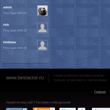
admin
Репутация 9064.00
rkth
Репутация 4483.42
londonua
Репутация 4443.92
Следи за жизнью любимых актеров
www.bestactor.ru
Голосуй, читай новости, смотри видео
Главная
Нравится наш сайт? Расскажи о нём друзьям!