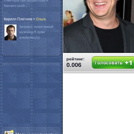
спин-офф про профессора и
Магнито особ...
Кирилл Плетнев
>
Oльга
Безумно талантливый
мужчина.Я прям
влюбилась)))
рейтинг:
0.006