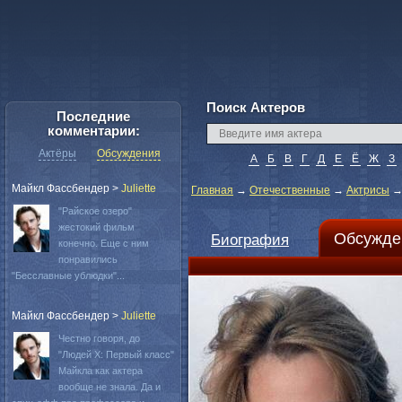
Поиск Актеров
Последние
комментарии:
Актёры
Обсуждения
А
Б
В
Г
Д
Е
Ё
Ж
З
Майкл Фассбендер
>
Juliette
Главная
→
Отечественные
→
Актрисы
"Райское озеро"
жестокий фильм
Обсужде
Биография
конечно. Еще с ним
понравились
"Бесславные ублюдки"...
Майкл Фассбендер
>
Juliette
Честно говоря, до
"Людей Х: Первый класс"
Майкла как актера
вообще не знала. Да и