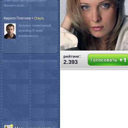
спин-офф про профессора и
Магнито особ...
Кирилл Плетнев
>
Oльга
Безумно талантливый
мужчина.Я прям
влюбилась)))
рейтинг:
2.393