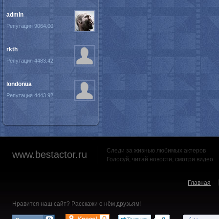
admin
Репутация 9064.00
rkth
Репутация 4483.42
londonua
Репутация 4443.92
Следи за жизнью любимых актеров
www.bestactor.ru
Голосуй, читай новости, смотри видео
Главная
Нравится наш сайт? Расскажи о нём друзьям!