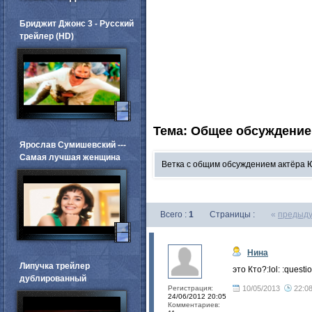
Бриджит Джонс 3 - Русский
трейлер (HD)
Тема: Общее обсуждение
Ярослав Сумишевский ---
Самая лучшая женщина
Ветка с общим обсуждением актёра 
Всего :
1
Страницы :
«
предыд
Нина
Липучка трейлер
это Кто?:lol: :questi
дублированный
Регистрация:
10/05/2013
22:0
24/06/2012 20:05
Комментариев: