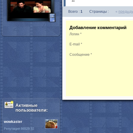
11
Всего :
1
Страницы :
«
предыд
Добавление комментарий
Логин
*
E-mail
*
Сообщение
*
Активные
пользователи:
wowkaster
Репутация 86529.92