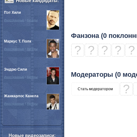
Новые кандидаты:
Пэт Хили
Иностранные
/
Актёры
Фанзона (0 поклонн
Маркус Т. Полк
?
?
?
?
?
Иностранные
/
Актёры
Эндрю Сили
Модераторы (0 мод
Иностранные
/
Актёры
?
Стать модератором
Жанкарлос Канела
Иностранные
/
Актёры
Новые видеозаписи: