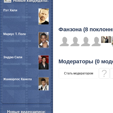
Новые кандидаты:
Пэт Хили
Иностранные
/
Актёры
Фанзона (8 поклонн
Маркус Т. Полк
Иностранные
/
Актёры
Эндрю Сили
Модераторы (0 мод
Иностранные
/
Актёры
?
Стать модератором
Жанкарлос Канела
Иностранные
/
Актёры
Новые видеозаписи: