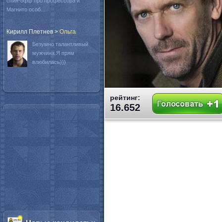
спин-офф про профессора и
Магнито особ...
Кирилл Плетнев
>
Oльга
Безумно талантливый
мужчина.Я прям
влюбилась)))
рейтинг:
16.652