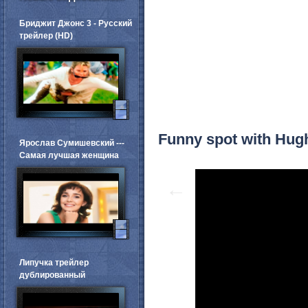
Бриджит Джонс 3 - Русский
трейлер (HD)
Funny spot with Hug
Ярослав Сумишевский ---
Самая лучшая женщина
←
Липучка трейлер
дублированный