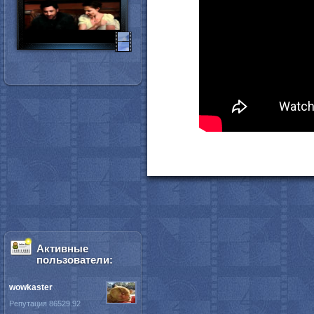
Активные
пользователи:
wowkaster
Репутация 86529.92