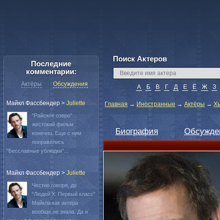
Поиск Актеров
Последние
комментарии:
Актёры
Обсуждения
А
Б
В
Г
Д
Е
Ё
Ж
З
Майкл Фассбендер
>
Juliette
Главная
→
Иностранные
→
Актёры
→
Х
"Райское озеро"
жестокий фильм
Биография
Обсужде
конечно. Еще с ним
понравились
"Бесславные ублюдки"...
Майкл Фассбендер
>
Juliette
Честно говоря, до
"Людей Х: Первый класс"
Майкла как актера
вообще не знала. Да и