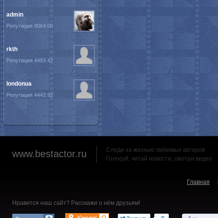
admin
Репутация 9064.00
rkth
Репутация 4483.42
londonua
Репутация 4443.92
Следи за жизнью любимых актеров
www.bestactor.ru
Голосуй, читай новости, смотри видео
Главная
Нравится наш сайт? Расскажи о нём друзьям!