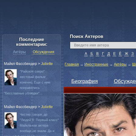
Поиск Актеров
Последние
комментарии:
Актёры
Обсуждения
А
Б
В
Г
Д
Е
Ё
Ж
З
Майкл Фассбендер
>
Juliette
Главная
→
Иностранные
→
Актёры
→
Ша
"Райское озеро"
жестокий фильм
Биография
Обсужде
конечно. Еще с ним
понравились
"Бесславные ублюдки"...
Майкл Фассбендер
>
Juliette
Честно говоря, до
"Людей Х: Первый класс"
Майкла как актера
вообще не знала. Да и