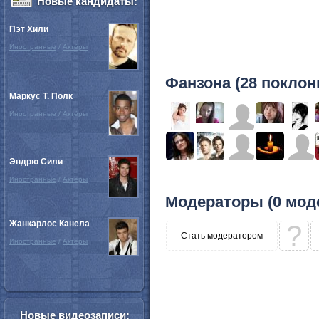
Новые кандидаты:
Пэт Хили
Иностранные
/
Актёры
Фанзона (28 поклон
Маркус Т. Полк
Иностранные
/
Актёры
Эндрю Сили
Иностранные
/
Актёры
Модераторы (0 мод
Жанкарлос Канела
?
Стать модератором
Иностранные
/
Актёры
Новые видеозаписи: