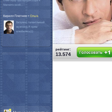
спин-офф про профессора и
Магнито особ...
Кирилл Плетнев
>
Oльга
Безумно талантливый
мужчина.Я прям
влюбилась)))
рейтинг:
13.574