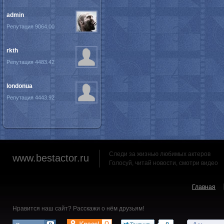
admin
Репутация 9064.00
rkth
Репутация 4483.42
londonua
Репутация 4443.92
Следи за жизнью любимых актеров
www.bestactor.ru
Голосуй, читай новости, смотри видео
Главная
Нравится наш сайт? Расскажи о нём друзьям!