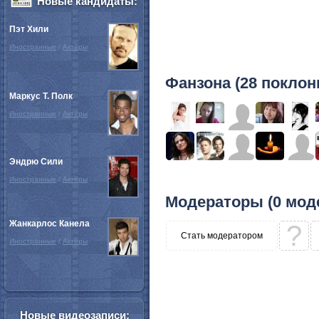
Новые кандидаты:
Пэт Хили
Иностранные
/
Актёры
Фанзона (28 поклон
Маркус Т. Полк
Иностранные
/
Актёры
Эндрю Сили
Иностранные
/
Актёры
Модераторы (0 мод
Жанкарлос Канела
?
Стать модератором
Иностранные
/
Актёры
Новые видеозаписи: