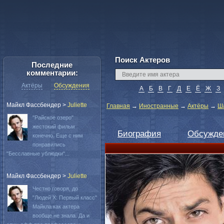
Поиск Актеров
Последние
комментарии:
Актёры
Обсуждения
А
Б
В
Г
Д
Е
Ё
Ж
З
Майкл Фассбендер
>
Juliette
Главная
→
Иностранные
→
Актёры
→
Ша
"Райское озеро"
жестокий фильм
Биография
Обсужде
конечно. Еще с ним
понравились
"Бесславные ублюдки"...
Майкл Фассбендер
>
Juliette
Честно говоря, до
"Людей Х: Первый класс"
Майкла как актера
вообще не знала. Да и