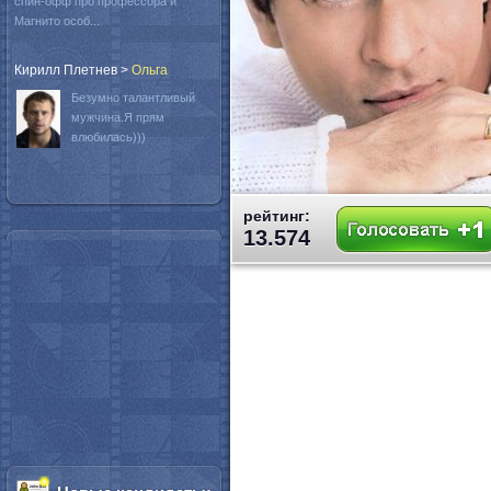
спин-офф про профессора и
Магнито особ...
Кирилл Плетнев
>
Oльга
Безумно талантливый
мужчина.Я прям
влюбилась)))
рейтинг:
13.574