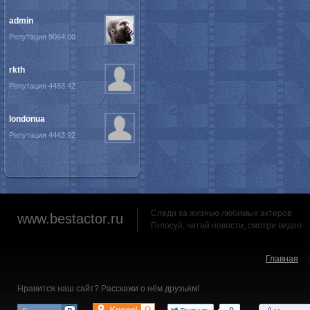
admin
Репутация 9064.00
rkth
Репутация 4483.42
londonua
Репутация 4443.92
Следи за жизнью любимых актеров
www.bestactor.ru
Голосуй, читай новости, смотри видео
Главная
Нравится наш сайт? Расскажи о нём друзьям!