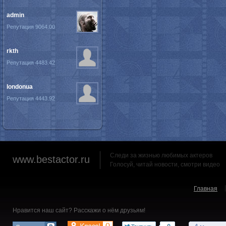
admin
Репутация 9064.00
rkth
Репутация 4483.42
londonua
Репутация 4443.92
Следи за жизнью любимых актеров
www.bestactor.ru
Голосуй, читай новости, смотри видео
Главная
Нравится наш сайт? Расскажи о нём друзьям!