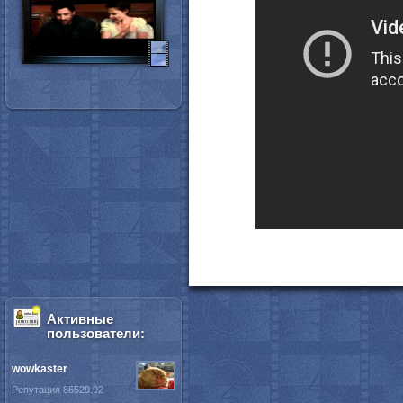
Активные
пользователи:
wowkaster
Репутация 86529.92