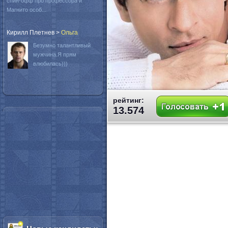
спин-офф про профессора и
Магнито особ...
Кирилл Плетнев
>
Oльга
Безумно талантливый
мужчина.Я прям
влюбилась)))
рейтинг:
13.574