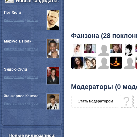
Новые кандидаты:
Пэт Хили
Иностранные
/
Актёры
Фанзона (28 поклон
Маркус Т. Полк
Иностранные
/
Актёры
Эндрю Сили
Иностранные
/
Актёры
Модераторы (0 мод
Жанкарлос Канела
?
Стать модератором
Иностранные
/
Актёры
Новые видеозаписи: