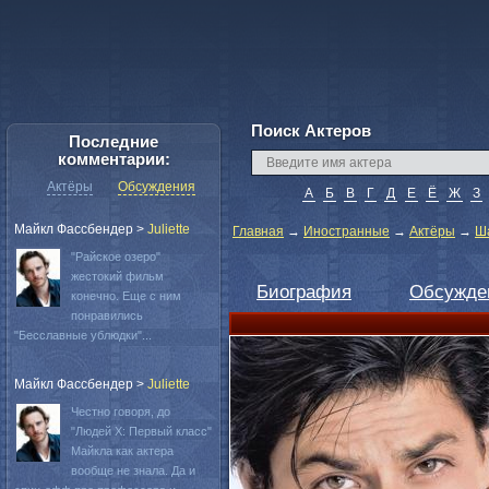
Поиск Актеров
Последние
комментарии:
Актёры
Обсуждения
А
Б
В
Г
Д
Е
Ё
Ж
З
Майкл Фассбендер
>
Juliette
Главная
→
Иностранные
→
Актёры
→
Ша
"Райское озеро"
жестокий фильм
Биография
Обсужде
конечно. Еще с ним
понравились
"Бесславные ублюдки"...
Майкл Фассбендер
>
Juliette
Честно говоря, до
"Людей Х: Первый класс"
Майкла как актера
вообще не знала. Да и