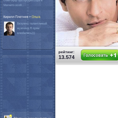
спин-офф про профессора и
Магнито особ...
Кирилл Плетнев
>
Oльга
Безумно талантливый
мужчина.Я прям
влюбилась)))
рейтинг:
13.574