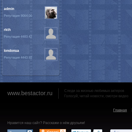
admin
Репутация 9064.00
rkth
Репутация 4483.42
londonua
Репутация 4443.92
Следи за жизнью любимых актеров
www.bestactor.ru
Голосуй, читай новости, смотри видео
Главная
Нравится наш сайт? Расскажи о нём друзьям!