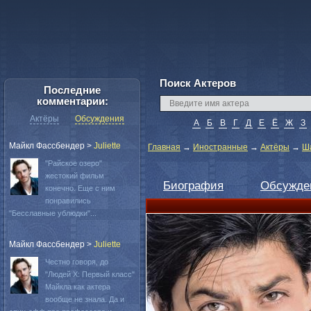
Поиск Актеров
Последние
комментарии:
Актёры
Обсуждения
А
Б
В
Г
Д
Е
Ё
Ж
З
Майкл Фассбендер
>
Juliette
Главная
→
Иностранные
→
Актёры
→
Ша
"Райское озеро"
жестокий фильм
Биография
Обсужде
конечно. Еще с ним
понравились
"Бесславные ублюдки"...
Майкл Фассбендер
>
Juliette
Честно говоря, до
"Людей Х: Первый класс"
Майкла как актера
вообще не знала. Да и