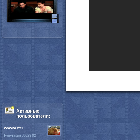
Активные
пользователи:
wowkaster
Репутация 86529.92