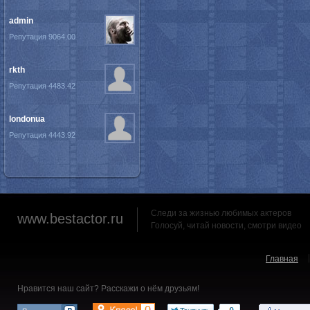
admin
Репутация 9064.00
rkth
Репутация 4483.42
londonua
Репутация 4443.92
Следи за жизнью любимых актеров
www.bestactor.ru
Голосуй, читай новости, смотри видео
Главная
Нравится наш сайт? Расскажи о нём друзьям!