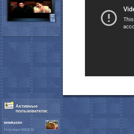
Активные
пользователи:
wowkaster
Репутация 86529.92