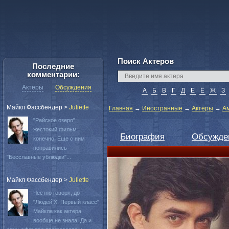
Поиск Актеров
Последние
комментарии:
Актёры
Обсуждения
А
Б
В
Г
Д
Е
Ё
Ж
З
Майкл Фассбендер
>
Juliette
Главная
→
Иностранные
→
Актёры
→
А
"Райское озеро"
жестокий фильм
Биография
Обсужде
конечно. Еще с ним
понравились
"Бесславные ублюдки"...
Майкл Фассбендер
>
Juliette
Честно говоря, до
"Людей Х: Первый класс"
Майкла как актера
вообще не знала. Да и