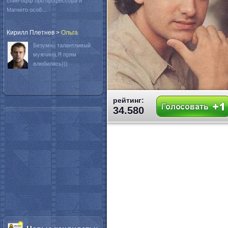
спин-офф про профессора и
Магнито особ...
Кирилл Плетнев
>
Oльга
Безумно талантливый
мужчина.Я прям
влюбилась)))
рейтинг:
34.580