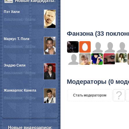
Новые кандидаты:
Пэт Хили
Иностранные
/
Актёры
Фанзона (33 поклон
Маркус Т. Полк
Иностранные
/
Актёры
Эндрю Сили
Иностранные
/
Актёры
Модераторы (0 мод
Жанкарлос Канела
?
Стать модератором
Иностранные
/
Актёры
Новые видеозаписи: