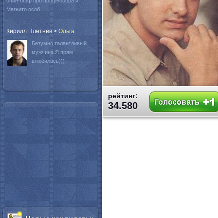
спин-офф про профессора и
Магнито особ...
Кирилл Плетнев
>
Oльга
Безумно талантливый
мужчина.Я прям
влюбилась)))
рейтинг:
34.580