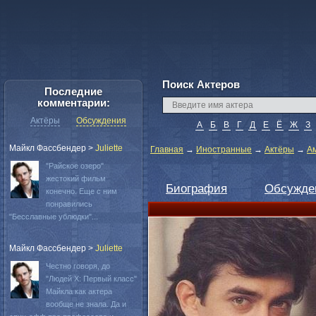
Поиск Актеров
Последние
комментарии:
Актёры
Обсуждения
А
Б
В
Г
Д
Е
Ё
Ж
З
Майкл Фассбендер
>
Juliette
Главная
→
Иностранные
→
Актёры
→
А
"Райское озеро"
жестокий фильм
Биография
Обсужде
конечно. Еще с ним
понравились
"Бесславные ублюдки"...
Майкл Фассбендер
>
Juliette
Честно говоря, до
"Людей Х: Первый класс"
Майкла как актера
вообще не знала. Да и