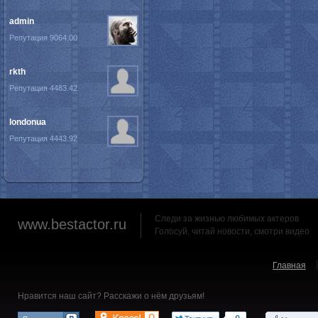
admin
Репутация 9064.00
rkth
Репутация 4483.42
londonua
Репутация 4443.92
Следи за жизнью любимых актеров
www.bestactor.ru
Голосуй, читай новости, смотри видео
Главная
Нравится наш сайт? Расскажи о нём друзьям!